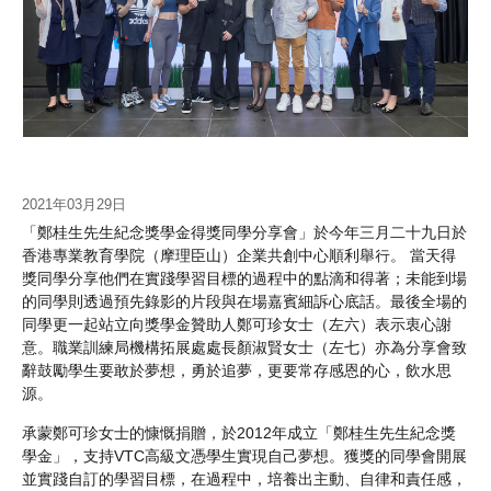
2021年03月29日
「鄭桂生先生紀念獎學金得獎同學分享會」於今年三月二十九日於
香港專業教育學院（摩理臣山）企業共創中心順利舉行。 當天得
獎同學分享他們在實踐學習目標的過程中的點滴和得著；未能到場
的同學則透過預先錄影的片段與在場嘉賓細訴心底話。最後全場的
同學更一起站立向獎學金贊助人鄭可珍女士（左六）表示衷心謝
意。職業訓練局機構拓展處處長顏淑賢女士（左七）亦為分享會致
辭鼓勵學生要敢於夢想，勇於追夢，更要常存感恩的心，飲水思
源。
承蒙鄭可珍女士的慷慨捐贈，於2012年成立「鄭桂生先生紀念獎
學金」，支持VTC高級文憑學生實現自己夢想。獲獎的同學會開展
並實踐自訂的學習目標，在過程中，培養出主動、自律和責任感，