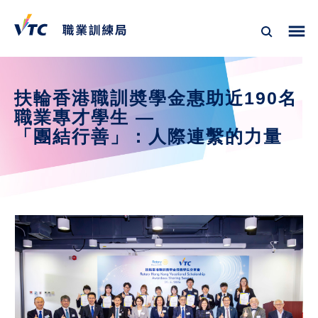
扶輪香港職訓奬學金惠助近190名
職業專才學生 — 

「團結行善」：人際連繫的力量