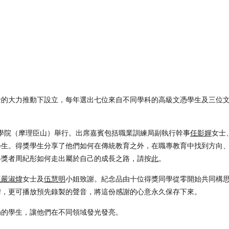
士的大力推動下設立，每年選出七位來自不同學科的高級文憑學生及三位
。
育學院（摩理臣山）舉行。出席嘉賓包括職業訓練局副執行幹事
任影嬋
女士
學生。得獎學生分享了他們如何在傳統教育之外，在職專教育中找到方向
得獎者周紀彤如何走出屬於自己的成長之路，請按
此
。
伍嚴淑煒
女士及
伍慧明
小姐致謝。紀念品由十位得獎同學從零開始共同構
牌，更可播放預先錄製的聲音，將這份感謝的心意永久保存下來。
局的學生，讓他們在不同領域發光發亮。