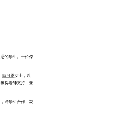
文憑的學生。十位傑
、
陳可恩
女士，以
、獲得老師支持，並
思，跨學科合作，親