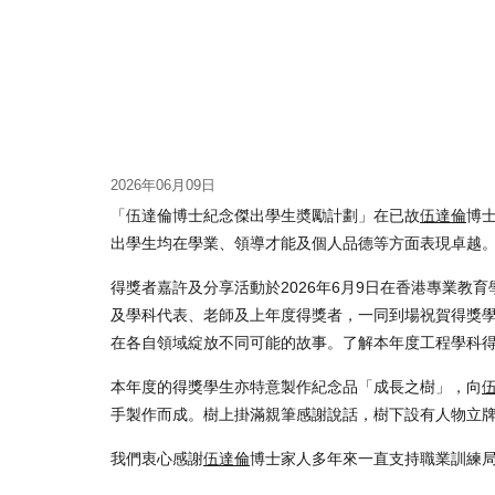
2026年06月09日
「伍達倫博士紀念傑出學生奬勵計劃」在已故
伍達倫
博
出學生均在學業、領導才能及個人品德等方面表現卓越
得獎者嘉許及分享活動於2026年6月9日在香港專業教
及學科代表、老師及上年度得獎者，一同到場祝賀得獎
在各自領域綻放不同可能的故事。
了解本年度工程學科
本年度的得獎學生亦特意製作紀念品「成長之樹」，向
手製作而成。樹上掛滿親筆感謝說話，樹下設有人物立
我們衷心感謝
伍達倫
博士家人多年來一直支持職業訓練