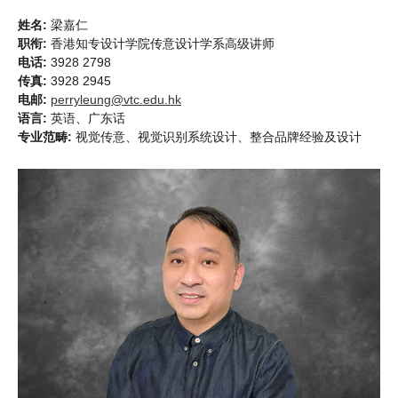
姓名:
梁嘉仁
职衔:
香港知专设计学院传意设计学系高级讲师
电话:
3928 2798
传真:
3928 2945
电邮:
perryleung@vtc.edu.hk
语言:
英语、广东话
专业范畴:
视觉传意、视觉识别系统设计、整合品牌经验及设计