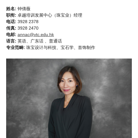
姓名:
钟倩薇
职衔:
卓越培训发展中心（珠宝业）经理
电话:
3928 2378
传真:
3928 2470
电邮:
annac@vtc.edu.hk
语言:
英语、广东话 、普通话
专业范畴:
珠宝设计与科技、宝石学、首饰制作