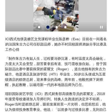
执
ICI西式包饼及糖艺文凭课程毕业生陈彦桦（Eva）目前在一间着名
I
的法国朱古力公司任职甜品师，她亦不时回校跟师弟妹分享比赛及
起
工作心得
「制作朱古力有如人生，过程要冷静沉著，有时温度太高会融化，
力度太大又会变型，甜苦要拿掐有道、技巧需收放自如。」曾于国
际甜品比赛中屡获殊荣的霍耀文（Roger），道出他独有的朱古力
秘方。他是酒店及旅游学院（HTI）毕业生，30岁出头便成为五星
级酒店的糕饼总厨，迎来事业的高峰。两年前，他毅然摘下厨师
帽，执起教鞭，以栽培新一代的本地甜品师为己任。
现职国际厨艺学院（ICI）西式厨务部高级教导员的霍耀文，2018
年接受母校邀请加入导师行列。转换人生跑道的决定并不轻易，
Roger当时是糕饼总厨，眼前发展前景一片光明，但思前想后，他
认为值得投身教育事业。他说：「以前参与过很多比赛，见到自己