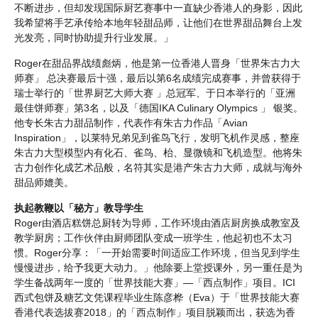
不断进步，但却发现国际厨艺赛事中一直缺少香港人的身影，因此
我希望将手艺承传给本地年轻甜品师，让他们在世界甜品舞台上发
光发亮，同时协助提升行业发展。」
Roger在甜品界战绩彪炳，他是第一位香港人晋身「世界朱古力大
师赛」 总决赛最后十强，最后以第6名成绩完成赛事，并曾获得于
瑞士举行的「世界厨艺大师大赛 」总冠军、于日本举行的「亚洲
最佳饼师赛」第3名，以及「德国IKA Culinary Olympics 」 银奖。
他专长朱古力甜品制作，代表作有朱古力作品「Avian
Inspiration」，以莱特兄弟见到雀鸟飞行，发明飞机作灵感，整座
朱古力大型模型内有化石、雀鸟、枱、显微镜和飞机造型。他将朱
古力创作化成艺术品般，名符其实是港产朱古力大师，成就与海外
甜品师媲美。
执起教鞭以「秘方」教导学生
Roger由酒店糕饼总厨转为导师，工作环境由酒店厨房换成教室及
教学厨房；工作伙伴由厨师团队变成一班学生，他起初也不太习
惯。Roger分享：「一开始需要时间适应工作环境，但当见到学生
慢慢进步，给予我更大动力。」他除要上堂授课外，另一重任是为
学生备战两年一度的「世界技能大赛」—「西点制作」项目。ICI
西式包饼及糖艺文凭课程毕业生陈彦桦（Eva）于「世界技能大赛
香港代表选拔赛2018」的「西点制作」项目脱颖而出，获选为香