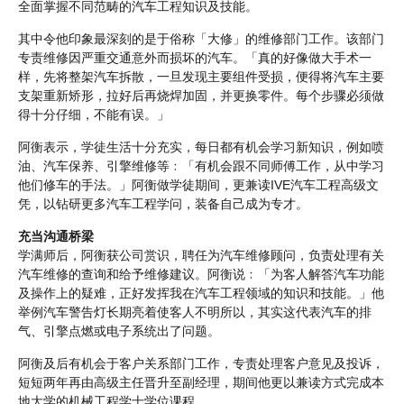
全面掌握不同范畴的汽车工程知识及技能。
其中令他印象最深刻的是于俗称「大修」的维修部门工作。该部门
专责维修因严重交通意外而损坏的汽车。「真的好像做大手术一
样，先将整架汽车拆散，一旦发现主要组件受损，便得将汽车主要
支架重新矫形，拉好后再烧焊加固，并更换零件。每个步骤必须做
得十分仔细，不能有误。」
阿衡表示，学徒生活十分充实，每日都有机会学习新知识，例如喷
油、汽车保养、引擎维修等﹕「有机会跟不同师傅工作，从中学习
他们修车的手法。」阿衡做学徒期间，更兼读IVE汽车工程高级文
凭，以钻研更多汽车工程学问，装备自己成为专才。
充当沟通桥梁
学满师后，阿衡获公司赏识，聘任为汽车维修顾问，负责处理有关
汽车维修的查询和给予维修建议。阿衡说﹕「为客人解答汽车功能
及操作上的疑难，正好发挥我在汽车工程领域的知识和技能。」他
举例汽车警告灯长期亮着使客人不明所以，其实这代表汽车的排
气、引擎点燃或电子系统出了问题。
阿衡及后有机会于客户关系部门工作，专责处理客户意见及投诉，
短短两年再由高级主任晋升至副经理，期间他更以兼读方式完成本
地大学的机械工程学士学位课程。