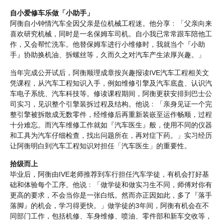
自小爱修车乐做「小助手」
阿衡自小钟情汽车全因父亲是位机械工程迷。他分享﹕「父亲向来
喜欢研究机械，同时是一名保姆车司机。自小我已常常跟车陪他工
作，又会帮忙洗车。他替保姆车进行小维修时，我就当个『小助
手』协助换机油、拆螺丝等，久而久之对汽车产生浓厚兴趣。」
当年完成公开试后，阿衡顺理成章按兴趣报读IVE汽车工程相关文
凭课程，从汽车工程知识入手，例如维修引擎及汽车底盘、认识汽
车电子系统、汽车科技等。修读课程期间，阿衡更获安排到巴士公
司实习，见识整个引擎装拆过程及结构。他说﹕「亲身见证一个完
整引擎被拆散成无数零件，经维修后再重新装嵌至运作畅顺，过程
十分难忘。而汽车维修工作就如『汽车医生』般，使用不同的仪器
和工具为汽车仔细检查，找出问题所在，再对症下药。」实习经历
让阿衡明白到汽车工程知识对担任「汽车医生」的重要性。
拾级而上
毕业后，阿衡由IVE老师推荐到车行担任汽车学徒，有机会打好基
础和体验每个工序。他说﹕「做学徒和做实习生不同，师傅对你有
更高的要求，不会当你是一张白纸。然而亦正因如此，多了『落手
落脚』的机会，学习得更快。」做学徒的3年间，阿衡有机会在不
同部门工作，包括机修、车身维修、喷油、零件部和新车交收等，