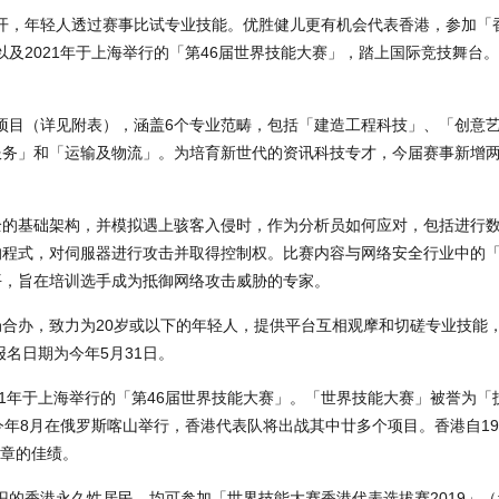
月展开，年轻人透过赛事比试专业技能。优胜健儿更有机会代表香港，参加「
，以及2021年于上海举行的「第46届世界技能大赛」，踏上国际竞技舞台
赛项目（详见附表），涵盖6个专业范畴，包括「建造工程科技」、「创意
服务」和「运输及物流」。为培育新世代的资讯科技专才，今届赛事新增
全的基础架构，并模拟遇上骇客入侵时，作为分析员如何应对，包括进行
的程式，对伺服器进行攻击并取得控制权。比赛内容与网络安全行业中的
平，旨在培训选手成为抵御网络攻击威胁的专家。
局合办，致力为20岁或以下的年轻人，提供平台互相观摩和切磋专业技能
报名日期为今年5月31日。
21年于上海举行的「第46届世界技能大赛」。「世界技能大赛」被誉为「
年8月在俄罗斯喀山举行，香港代表队将出战其中廿多个项目。香港自19
奖章的佳绩。
知识的香港永久性居民，均可参加「世界技能大赛香港代表选拔赛2019」