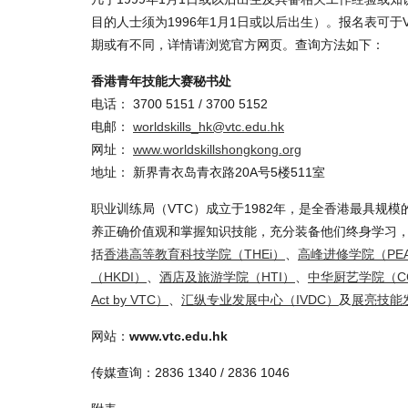
目的人士须为1996年1月1日或以后出生）。报名表可
期或有不同，详情请浏览官方网页。查询方法如下：
香港青年技能大赛秘书处
电话： 3700 5151 / 3700 5152
电邮：
worldskills_hk@vtc.edu.hk
网址：
www.worldskillshongkong.org
地址： 新界青衣岛青衣路20A号5楼511室
职业训练局（VTC）成立于1982年，是全香港最具规
养正确价值观和掌握知识技能，充分装备他们终身学习，
括
香港高等教育科技学院（THEi）
、
高峰进修学院（PE
（HKDI）
、
酒店及旅游学院（HTI）
、
中华厨艺学院（C
Act by VTC）
、
汇纵专业发展中心（IVDC）
及
展亮技能
网站：
www.vtc.edu.hk
传媒查询：2836 1340 / 2836 1046