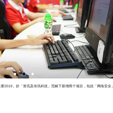
图为2017年於阿布扎比举行的「第44届世界技能大赛」－「美容护理」