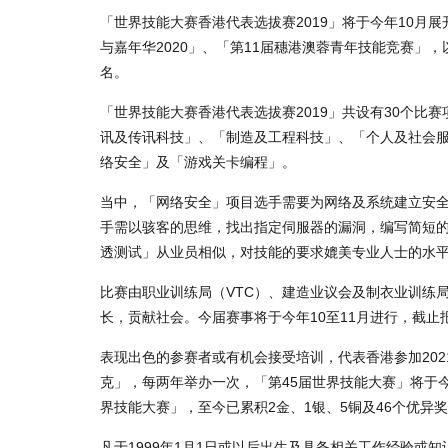
「世界技能大赛香港代表选拔赛2019」将于今年10
与嘉年华2020」、「第11届穗港澳蓉青年技能竞赛」
名。
「世界技能大赛香港代表选拔赛2019」共设有30个比
讯及传讯科技」、「制造及工程科技」、「个人及社会
络安全」及「游戏关卡编程」。
当中，「网络安全」项目选手需要为网络及系统建立安
手需以骇客的思维，找出指定伺服器的漏洞，编写简短
透测试」从业员相似，对技能的要求媲美专业人士的水
比赛由职业训练局（VTC）、建造业议会及制衣业训练
长，贡献社会。今届赛事将于今年10至11月进行，截止
表现出色的参赛者或有机会接受培训，代表香港参加20
克」，每两年举办一次，「第45届世界技能大赛」将于今
界技能大赛」，至今已累积2金、1银、5铜及46个优异
凡于1999年1月1日或以后出生及具备相关工作经验或