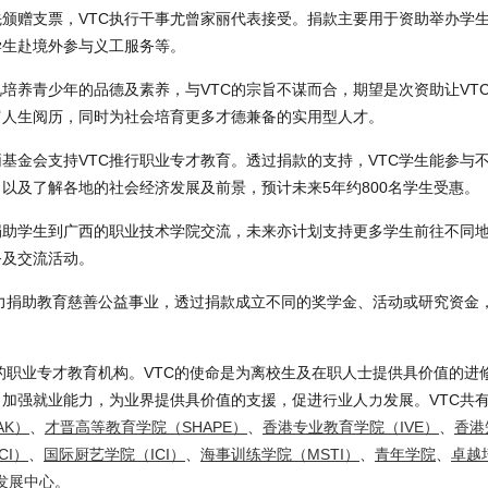
颁赠支票，VTC执行干事尤曾家丽代表接受。捐款主要用于资助举办学
学生赴境外参与义工服务等。
培养青少年的品德及素养，与VTC的宗旨不谋而合，期望是次资助让VT
富人生阅历，同时为社会培育更多才德兼备的实用型人才。
基金会支持VTC推行职业专才教育。透过捐款的支持，VTC学生能参与
以及了解各地的社会经济发展及前景，预计未来5年约800名学生受惠。
捐助学生到广西的职业技术学院交流，未来亦计划支持更多学生前往不同
务及交流活动。
致力捐助教育慈善公益事业，透过捐款成立不同的奖学金、活动或研究资金
模的职业专才教育机构。VTC的使命是为离校生及在职人士提供具价值的进
加强就业能力，为业界提供具价值的支援，促进行业人力发展。VTC共有
AK）
、
才晋高等教育学院（SHAPE）
、
香港专业教育学院（IVE）
、
香港
CI）
、
国际厨艺学院（ICI）
、
海事训练学院（MSTI）
、
青年学院
、
卓越
发展中心
。