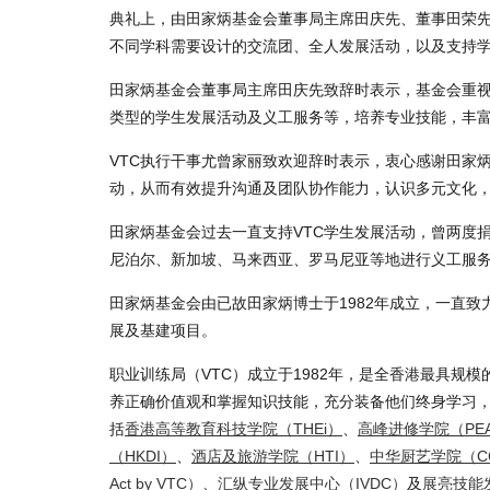
典礼上，由田家炳基金会董事局主席田庆先、董事田荣先
不同学科需要设计的交流团、全人发展活动，以及支持
田家炳基金会董事局主席田庆先致辞时表示，基金会重视
类型的学生发展活动及义工服务等，培养专业技能，丰
VTC执行干事尤曾家丽致欢迎辞时表示，衷心感谢田家炳
动，从而有效提升沟通及团队协作能力，认识多元文化，
田家炳基金会过去一直支持VTC学生发展活动，曾两度
尼泊尔、新加坡、马来西亚、罗马尼亚等地进行义工服
田家炳基金会由已故田家炳博士于1982年成立，一直
展及基建项目。
职业训练局（VTC）成立于1982年，是全香港最具规
养正确价值观和掌握知识技能，充分装备他们终身学习，
括
香港高等教育科技学院（THEi）
、
高峰进修学院（PE
（HKDI）
、
酒店及旅游学院（HTI）
、
中华厨艺学院（C
Act by VTC）
、
汇纵专业发展中心（IVDC）
及
展亮技能