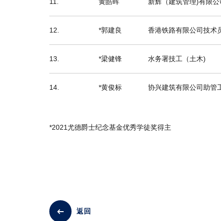
11.
黄皓晖
新辉（建筑管理)有限
12.
*郭建良
香港铁路有限公司技术
13.
*梁健锋
水务署技工（土木)
14.
*黄俊标
协兴建筑有限公司助管
*2021尤德爵士纪念基金优秀学徒奖得主
返回