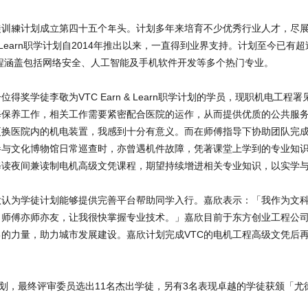
徒训練计划成立第四十五个年头。计划多年来培育不少优秀行业人才，尽
 Learn职学计划自2014年推出以来，一直得到业界支持。计划至今已有超
课程涵盖包括网络安全、人工智能及手机软件开发等多个热门专业。
奖学徒李敬为VTC Earn & Learn职学计划的学员，现职机电工程
修保养工作，相关工作需要紧密配合医院的运作，从而提供优质的公共服
更换医院内的机电装置，我感到十分有意义。而在师傅指导下协助团队完
参与文化博物馆日常巡查时，亦曾遇机件故障，凭著课堂上学到的专业知
修读夜间兼读制电机高级文凭课程，期望持续增进相关专业知识，以实学
欣认为学徒计划能够提供完善平台帮助同学入行。嘉欣表示：「我作为文
，师傅亦师亦友，让我很快掌握专业技术。」嘉欣目前于东方创业工程公
的力量，助力城市发展建设。嘉欣计划完成VTC的电机工程高级文凭后
计划，最终评审委员选出11名杰出学徒，另有3名表现卓越的学徒获颁「尤