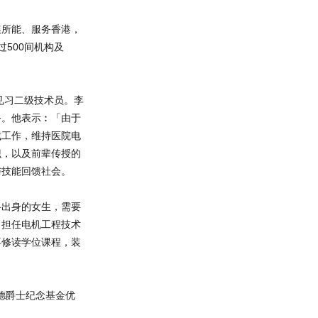
展所能、服务香港，
过500间机构及
署见习二级技术员。李
务。他表示︰「由于
成工作，维持医院电
识，以及前辈传授的
与技能回馈社会。
科出身的女生，需要
司担任电机工程技术
再修读学位课程，装
德爵士纪念基金优