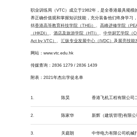
职业训练局（VTC）成立于1982年，是全香港最具规
养正确价值观和掌握知识技能，充分装备他们终身学习，
括
香港高等教育科技学院（THEi）
、
高峰进修学院（PE
（HKDI）
、
酒店及旅游学院（HTI）
、
中华厨艺学院（C
Act by VTC）
、
汇纵专业发展中心（IVDC）
及
展亮技能
网站：www.vtc.edu.hk
传媒查询：2836 1279 / 2836 1439
附表：2021年杰出学徒名单
1.
陈昊
香港飞机工程有限公司
2.
陈家华
新辉（建筑管理)有限
3.
关庭朗
中华电力有限公司机械