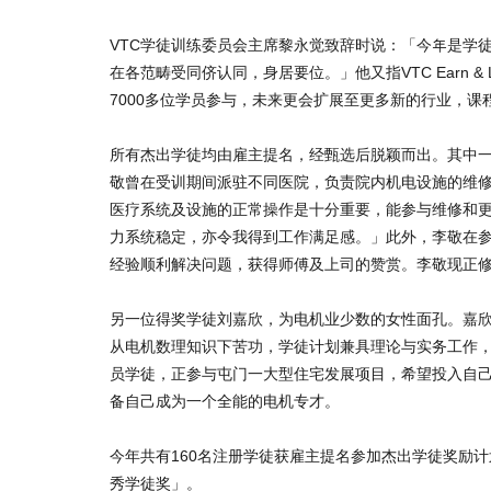
VTC学徒训练委员会主席黎永觉致辞时说：「今年是学
在各范畴受同侪认同，身居要位。」他又指VTC Earn &
7000多位学员参与，未来更会扩展至更多新的行业，
所有杰出学徒均由雇主提名，经甄选后脱颖而出。其中一位得
敬曾在受训期间派驻不同医院，负责院内机电设施的维
医疗系统及设施的正常操作是十分重要，能参与维修和
力系统稳定，亦令我得到工作满足感。」此外，李敬在
经验顺利解决问题，获得师傅及上司的赞赏。李敬现正
另一位得奖学徒刘嘉欣，为电机业少数的女性面孔。嘉
从电机数理知识下苦功，学徒计划兼具理论与实务工作
员学徒，正参与屯门一大型住宅发展项目，希望投入自己
备自己成为一个全能的电机专才。
今年共有160名注册学徒获雇主提名参加杰出学徒奖励
秀学徒奖」。