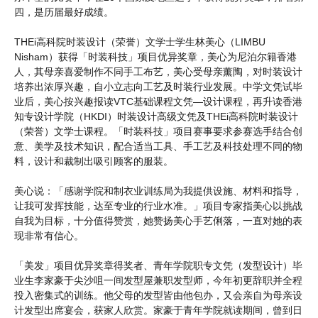
四，是历届最好成绩。
THEi高科院时装设计（荣誉）文学士学生林美心（LIMBU
Nisham）获得「时装科技」项目优异奖章，美心为尼泊尔籍香港
人，其母亲喜爱制作不同手工布艺，美心受母亲薰陶，对时装设计
培养出浓厚兴趣，自小立志向工艺及时装行业发展。中学文凭试毕
业后，美心按兴趣报读VTC基础课程文凭—设计课程，再升读香港
知专设计学院（HKDI）时装设计高级文凭及THEi高科院时装设计
（荣誉）文学士课程。「时装科技」项目赛事要求参赛选手结合创
意、美学及技术知识，配合适当工具、手工艺及科技处理不同的物
料，设计和裁制出吸引顾客的服装。
美心说：「感谢学院和制衣业训练局为我提供设施、材料和指导，
让我可发挥技能，达至专业的行业水准。」项目专家指美心以挑战
自我为目标，十分值得赞赏，她赞扬美心手艺俐落，一直对她的表
现非常有信心。
「美发」项目优异奖章得奖者、青年学院职专文凭（发型设计）毕
业生李家豪于尖沙咀一间发型屋兼职发型师，今年初更辞职并全程
投入密集式的训练。他父母的发型皆由他包办，又会亲自为母亲设
计发型出席宴会，获家人欣赏。家豪于青年学院就读期间，曾到日