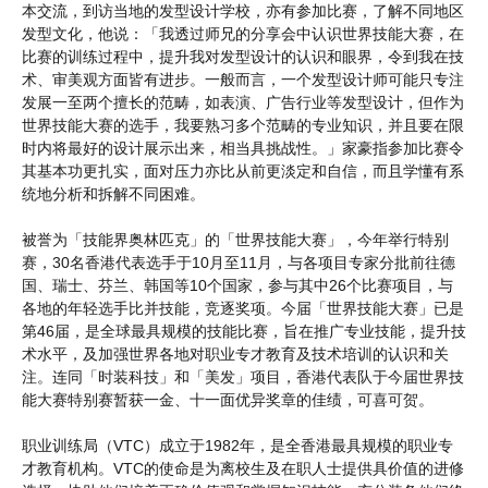
本交流，到访当地的发型设计学校，亦有参加比赛，了解不同地区
发型文化，他说：「我透过师兄的分享会中认识世界技能大赛，在
比赛的训练过程中，提升我对发型设计的认识和眼界，令到我在技
术、审美观方面皆有进步。一般而言，一个发型设计师可能只专注
发展一至两个擅长的范畴，如表演、广告行业等发型设计，但作为
世界技能大赛的选手，我要熟习多个范畴的专业知识，并且要在限
时内将最好的设计展示出来，相当具挑战性。」家豪指参加比赛令
其基本功更扎实，面对压力亦比从前更淡定和自信，而且学懂有系
统地分析和拆解不同困难。
被誉为「技能界奥林匹克」的「世界技能大赛」，今年举行特别
赛，30名香港代表选手于10月至11月，与各项目专家分批前往德
国、瑞士、芬兰、韩国等10个国家，参与其中26个比赛项目，与
各地的年轻选手比并技能，竞逐奖项。今届「世界技能大赛」已是
第46届，是全球最具规模的技能比赛，旨在推广专业技能，提升技
术水平，及加强世界各地对职业专才教育及技术培训的认识和关
注。连同「时装科技」和「美发」项目，香港代表队于今届世界技
能大赛特别赛暂获一金、十一面优异奖章的佳绩，可喜可贺。
职业训练局（VTC）成立于1982年，是全香港最具规模的职业专
才教育机构。VTC的使命是为离校生及在职人士提供具价值的进修