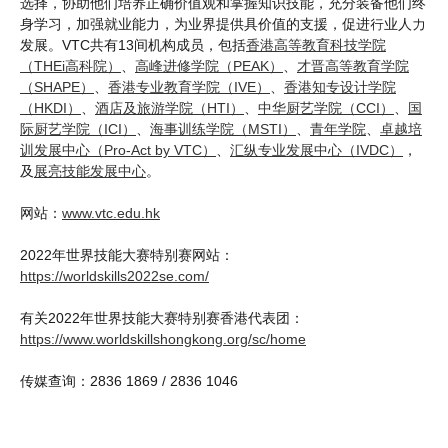
选择，协助他们培养正确价值观和掌握知识技能，充分装备他们终
身学习，加强就业能力，为业界提供具价值的支援，促进行业人力
发展。VTC共有13间机构成员，包括
香港高等教育科技学院
（THEi高科院）
、
高峰进修学院（PEAK）
、
才晋高等教育学院
（SHAPE）
、
香港专业教育学院（IVE）
、
香港知专设计学院
（HKDI）
、
酒店及旅游学院（HTI）
、
中华厨艺学院（CCI）
、
国
际厨艺学院（ICI）
、
海事训练学院（MSTI）
、
青年学院
、
卓越培
训发展中心（Pro-Act by VTC）
、
汇纵专业发展中心（IVDC）
，
及
展亮技能发展中心
。
网站：
www.vtc.edu.hk
2022年世界技能大赛特别赛网站：
https://worldskills2022se.com/
有关2022年世界技能大赛特别赛香港代表团：
https://www.worldskillshongkong.org/sc/home
传媒查询：2836 1869 / 2836 1046