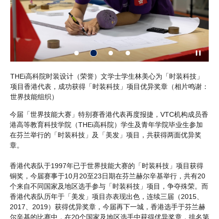
」
THEi高科院时装设计（荣誉）文学士学生林美心为「时装科技」
青
谢：
项目香港代表，成功获得「时装科技」项目优异奖章（相片鸣谢：
港
世界技能组织）
世
今届「世界技能大赛」特别赛香港代表再度报捷，VTC机构成员香
港高等教育科技学院（THEi高科院）学生及青年学院毕业生参加
在芬兰举行的「时装科技」及「美发」项目，共获得两面优异奖
章。
香港代表队于1997年已于世界技能大赛的「时装科技」项目获得
铜奖，今届赛事于10月20至23日期在芬兰赫尔辛基举行，共有20
个来自不同国家及地区选手参与「时装科技」项目，争夺殊荣。而
香港代表队历年于「美发」项目亦表现出色，连续三届（2015、
2017、2019）获得优异奖章，今届再下一城，香港选手于芬兰赫
尔辛基的比赛中，在20个国家及地区选手中获得优异奖章，排名第