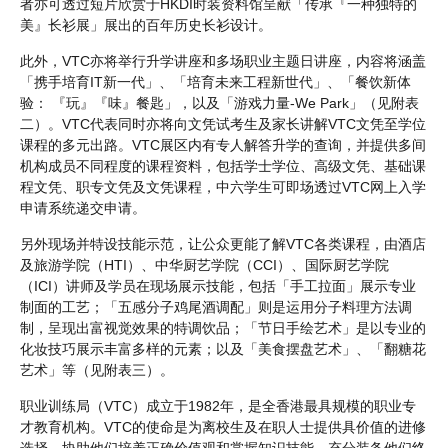
者亦可透过短片欣赏于HKDI时装资料馆呈献「传承『⼀种独特的
美』长衫展」展出的百年历史长衫设计。
此外，VTC亦将举行升学讲座和多场职业主题日讲座，内容将涵盖
「携手培育IT新一代」、「培育未来工程新世代」、「餐饮新体
验： 『玩』『味』餐匙」，以及「游戏力量-We Park」（见附表
二）。VTC代表同时亦将向文凭试考生及家长讲解VTC文凭至学位
课程的多元出路。VTC展区内有专人解答升学的查询，并提供多间
机构成员不同程度的课程资料，包括学士学位、高级文凭、基础课
程文凭、职专文凭及文凭课程，中六学生可即场透过VTC网上入学
申请系统递交申请。
另外现场并特设技能示范，让公众更能了解VTC各类课程，由酒店
及旅游学院（HTI）、中华厨艺学院（CCI）、国际厨艺学院
（ICI）讲师及学员在现场展示技能，包括「手工拉面」展示专业
制面的工艺；「五感分子鸡尾酒调配」则是运用分子料理方法调
制，呈现出富视觉效果的特调饮品；「节日手绘艺术」是以专业的
化妆技巧展示丰富多样的元素；以及「美食摆盘艺术」、「翻糖花
艺术」等（见附表三）。
职业训练局（VTC）成立于1982年，是全香港最具规模的职业专
才教育机构。VTC的使命是为离校生及在职人士提供具价值的进修
选择，协助他们培养正确价值观和掌握知识技能，充分装备他们终