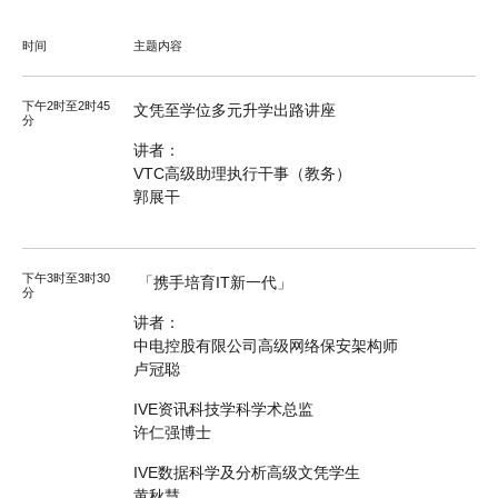
时间
主题内容
下午2时至2时45
文凭至学位多元升学出路讲座
分
讲者：
VTC高级助理执行干事（教务）
郭展干
下午3时至3时30
「携手培育IT新一代」
分
讲者：
中电控股有限公司高级网络保安架构师
卢冠聪
IVE资讯科技学科学术总监
许仁强博士
IVE数据科学及分析高级文凭学生
黄秋慧