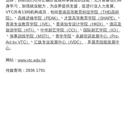
身学习，加强就业能力，为业界提供支援，促进行业人力发展。
VTC共有13间机构成员，包括
香港高等教育科技学院（THEi高科
院）
丶
高峰进修学院（PEAK）
丶
才晋高等教育学院（SHAPE）
丶
香港专业教育学院（IVE）
丶
香港知专设计学院（HKDI）
丶
酒店及
旅游学院（HTI）
丶
中华厨艺学院（CCI）
丶
国际厨艺学院（ICI）
丶
海事训练学院（MSTI）
丶
青年学院
丶
卓越培训发展中心（Pro-
Act by VTC）
丶
汇纵专业发展中心（IVDC）
，及
展亮技能发展中
心
。
网站：
www.vtc.edu.hk
传媒查询：2836 1791