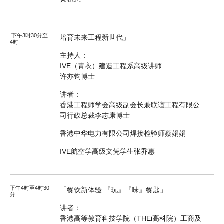
下午3时30分至
培育未来工程新世代」
4时
主持人：
IVE（青衣）建造工程系高级讲师
许亦钧博士
讲者：
香港工程师学会高级副会长兼联谊工程有限公
司行政总裁李志康博士
香港中华电力有限公司焊接检验师蔡娟娟
IVE航空学高级文凭学生张乔惠
下午4时至4时30
「餐饮新体验:『玩』『味』餐匙」
分
讲者：
香港高等教育科技学院（THEi高科院）工商及