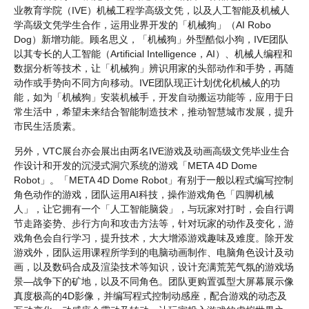
业教育学院（IVE）机械工程学高级文凭，以及人工智能及机械人
学高级文凭学生合作，运用业界开发的「机械狗」（AI Robo
Dog）新增功能。顾名思义，「机械狗」外型酷似小狗，IVE团队
以其专长的人工智能（Artificial Intelligence，AI）、机械人编程和
数据分析等技术，让「机械狗」辨识用家的头部动作和手势，再随
动作或手势向不同方向移动。IVE团队现正计划优化机械人的功
能，如为「机械狗」安装机械手，开发自动搬运功能等，应用于日
常生活中，希望未来结合智能制造技术，推动智慧城市发展，提升
市民生活质素。
另外，VTC展台亦会展出由两名IVE游戏及动画高级文凭毕业生合
作设计和开发的沉浸式洞穴系统的游戏「META 4D Dome
Robot」。「META 4D Dome Robot」有别于一般以程式编写控制
角色动作的游戏，团队运用AI科技，操作游戏角色「四脚机械
人」，让它拥有一个「人工智能脑袋」，与玩家对打时，会自行调
节走路姿势、步行方向和攻击方法等，针对玩家的动作及变化，游
戏角色会自行学习，提升技术，大大增添游戏趣味及难度。除开发
游戏外，团队运用课程所学到的电脑动画制作、电脑角色设计及动
画，以及数码合成及渲染技术等知识，设计充满荒芜气氛的游戏场
景—战争下的矿地，以及不同角色。团队更购置弧型大屏幕展示像
真度极高的4D影像，并编写程式控制动感座，配合游戏的动态及