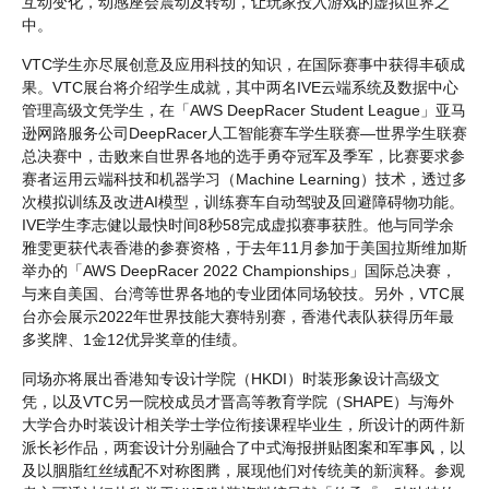
互动变化，动感座会震动及转动，让玩家投入游戏的虚拟世界之
中。
VTC学生亦尽展创意及应用科技的知识，在国际赛事中获得丰硕成
果。VTC展台将介绍学生成就，其中两名IVE云端系统及数据中心
管理高级文凭学生，在「AWS DeepRacer Student League」亚马
逊网路服务公司DeepRacer人工智能赛车学生联赛—世界学生联赛
总决赛中，击败来自世界各地的选手勇夺冠军及季军，比赛要求参
赛者运用云端科技和机器学习（Machine Learning）技术，透过多
次模拟训练及改进AI模型，训练赛车自动驾驶及回避障碍物功能。
IVE学生李志健以最快时间8秒58完成虚拟赛事获胜。他与同学余
雅雯更获代表香港的参赛资格，于去年11月参加于美国拉斯维加斯
举办的「AWS DeepRacer 2022 Championships」国际总决赛，
与来自美国、台湾等世界各地的专业团体同场较技。另外，VTC展
台亦会展示2022年世界技能大赛特别赛，香港代表队获得历年最
多奖牌、1金12优异奖章的佳绩。
同场亦将展出香港知专设计学院（HKDI）时装形象设计高级文
凭，以及VTC另一院校成员才晋高等教育学院（SHAPE）与海外
大学合办时装设计相关学士学位衔接课程毕业生，所设计的两件新
派长衫作品，两套设计分别融合了中式海报拼贴图案和军事风，以
及以胭脂红丝绒配不对称图腾，展现他们对传统美的新演释。参观