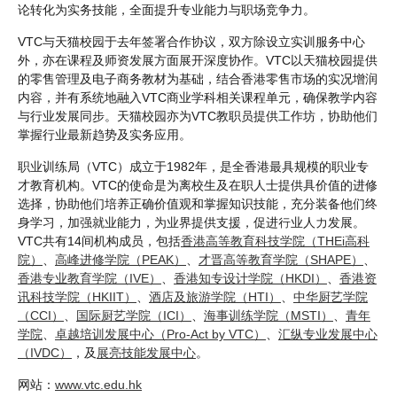
论转化为实务技能，全面提升专业能力与职场竞争力。
VTC与天猫校园于去年签署合作协议，双方除设立实训服务中心
外，亦在课程及师资发展方面展开深度协作。VTC以天猫校园提供
的零售管理及电子商务教材为基础，结合香港零售市场的实况增润
内容，并有系统地融入VTC商业学科相关课程单元，确保教学内容
与行业发展同步。天猫校园亦为VTC教职员提供工作坊，协助他们
掌握行业最新趋势及实务应用。
职业训练局（VTC）成立于1982年，是全香港最具规模的职业专
才教育机构。VTC的使命是为离校生及在职人士提供具价值的进修
选择，协助他们培养正确价值观和掌握知识技能，充分装备他们终
身学习，加强就业能力，为业界提供支援，促进行业人力发展。
VTC共有14间机构成员，包括
香港高等教育科技学院（THEi高科
院）
、
高峰进修学院（PEAK）
、
才晋高等教育学院（SHAPE）
、
香港专业教育学院（IVE）
、
香港知专设计学院（HKDI）
、
香港资
讯科技学院（HKIIT）
、
酒店及旅游学院（HTI）
、
中华厨艺学院
（CCI）
、
国际厨艺学院（ICI）
、
海事训练学院（MSTI）
、
青年
学院
、
卓越培训发展中心（Pro-Act by VTC）
、
汇纵专业发展中心
（IVDC）
，及
展亮技能发展中心
。
网站：
www.vtc.edu.hk