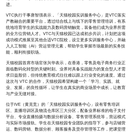
进。
VTC执行干事唐智强表示，「天猫校园实训服务中心」是VTC落实
产教融合的重要平台，透过结合线上与线下的零售管理培训，有系
统地培育学生的实战能力及数码营销触觉，装备他们成为业界所需
的全方位营销人才。VTC与天猫校园已达成初步共识，计划把这项
成功模式推展至其他合适VTC院校，设立更多实训服务中心，并融
入人工智能（AI）营运管理元素，帮助学生掌握市场最新的实务技
能，顺利衔接职场。
天猫校园首席市场官张兴华表示，在香港，零售及电子商务行业正
面临数码化转型的关键时刻。业界对具备实战能力的复合型人才需
求日益殷切，但传统教育模式往往难以跟上行业变化的速度。通过
这次与 VTC 的合作，天猫校园希望构建一个「学习、实践、就
业、发展」的良性循环，让学生在真实的商业场景中成长，让教育
与产业无缝对接。
位于IVE（黄克竞）的「天猫校园实训服务中心」设有零售培训
区、直播培训区及物流仓库区三大分区，配备业界标准的电子支付
平台、专业直播拍摄与数据分析设备、零售管理系统等，营运模式
与实际市场接轨。学生在天猫校园专业团队的指导下，参与店铺营
运、数码营销、数据分析、顾客服务及货存管理等工作，把课堂理