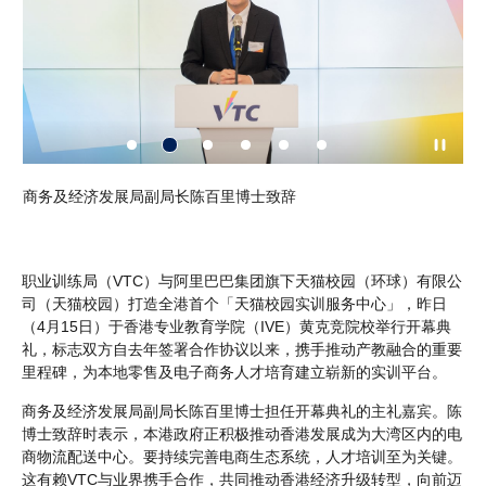
副局
商务及经济发展局副局长陈百里博士致辞
V
校园
职业训练局（VTC）与阿里巴巴集团旗下天猫校园（环球）有限公
司（天猫校园）打造全港首个「天猫校园实训服务中心」，昨日
（4月15日）于香港专业教育学院（IVE）黄克竞院校举行开幕典
礼，标志双方自去年签署合作协议以来，携手推动产教融合的重要
里程碑，为本地零售及电子商务人才培育建立崭新的实训平台。
商务及经济发展局副局长陈百里博士担任开幕典礼的主礼嘉宾。陈
博士致辞时表示，本港政府正积极推动香港发展成为大湾区内的电
商物流配送中心。要持续完善电商生态系统，人才培训至为关键。
这有赖VTC与业界携手合作，共同推动香港经济升级转型，向前迈