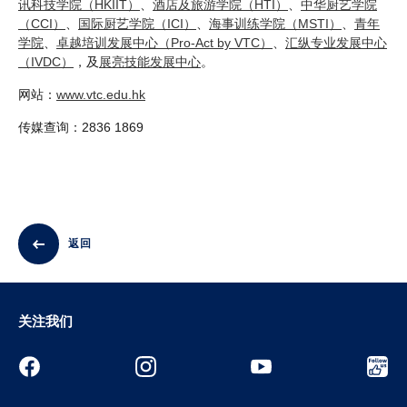
讯科技学院（HKIIT）
、
酒店及旅游学院（HTI）
、
中华厨艺学院
（CCI）
、
国际厨艺学院（ICI）
、
海事训练学院（MSTI）
、
青年
学院
、
卓越培训发展中心（Pro-Act by VTC）
、
汇纵专业发展中心
（IVDC）
，及
展亮技能发展中心
。
网站：
www.vtc.edu.hk
传媒查询：2836 1869
返回
关注我们