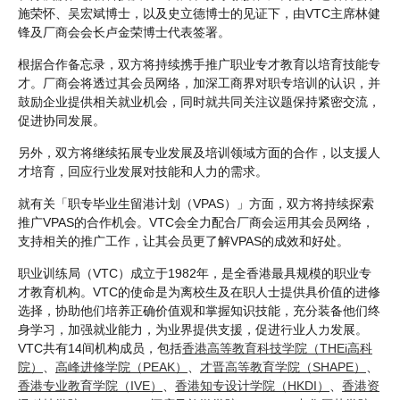
施荣怀、吴宏斌博士，以及史立德博士的见证下，由VTC主席林健
锋及厂商会会长卢金荣博士代表签署。
根据合作备忘录，双方将持续携手推广职业专才教育以培育技能专
才。厂商会将透过其会员网络，加深工商界对职专培训的认识，并
鼓励企业提供相关就业机会，同时就共同关注议题保持紧密交流，
促进协同发展。
另外，双方将继续拓展专业发展及培训领域方面的合作，以支援人
才培育，回应行业发展对技能和人力的需求。
就有关「职专毕业生留港计划（VPAS）」方面，双方将持续探索
推广VPAS的合作机会。VTC会全力配合厂商会运用其会员网络，
支持相关的推广工作，让其会员更了解VPAS的成效和好处。
职业训练局（VTC）成立于1982年，是全香港最具规模的职业专
才教育机构。VTC的使命是为离校生及在职人士提供具价值的进修
选择，协助他们培养正确价值观和掌握知识技能，充分装备他们终
身学习，加强就业能力，为业界提供支援，促进行业人力发展。
VTC共有14间机构成员，包括
香港高等教育科技学院（THEi高科
院）
、
高峰进修学院（PEAK）
、
才晋高等教育学院（SHAPE）
、
香港专业教育学院（IVE）
、
香港知专设计学院（HKDI）
、
香港资