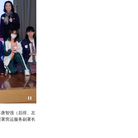
助同学通过实践和应用，培养他
就读港九街坊妇女会孙方中书院中五级