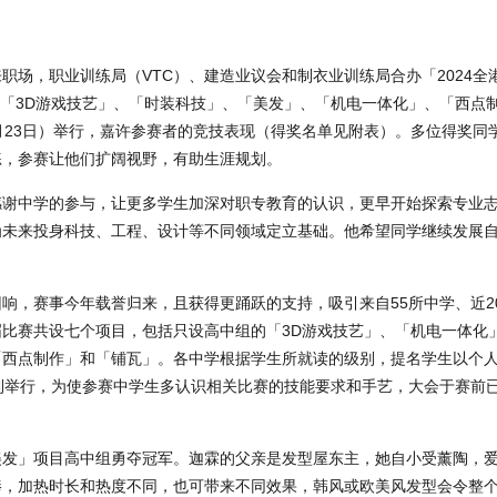
职场，职业训练局（VTC）、建造业议会和制衣业训练局合办「2024全
参与「3D游戏技艺」、「时装科技」、「美发」、「机电一体化」、「西点
月23日）举行，嘉许参赛者的竞技表现（得奖名单见附表）。多位得奖同
练，参赛让他们扩阔视野，有助生涯规划。
感谢中学的参与，让更多学生加深对职专教育的认识，更早开始探索专业
为未来投身科技、工程、设计等不同领域定立基础。他希望同学继续发展
响，赛事今年载誉归来，且获得更踊跃的支持，吸引来自55所中学、近2
比赛共设七个项目，包括只设高中组的「3D游戏技艺」、「机电一体化
「西点制作」和「铺瓦」。各中学根据学生所就读的级别，提名学生以个
利举行，为使参赛中学生多认识相关比赛的技能要求和手艺，大会于赛前
美发」项目高中组勇夺冠军。迦霖的父亲是发型屋东主，她自小受薰陶，
棒，加热时长和热度不同，也可带来不同效果，韩风或欧美风发型会令整