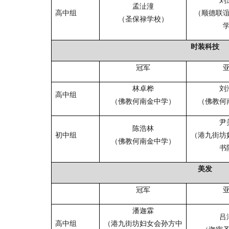
孟沚潼
高中组
（顺德联
（圣保禄学校）
时装科技
冠军
林卓桦
刘
高中组
（佛教何南金中学）
（佛教何
尹
陈浩林
初中组
（港九街坊
（佛教何南金中学）
书
美发
冠军
潘迦霖
吕
高中组
（港九街坊妇女会孙方中