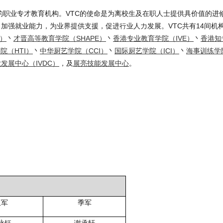
模的职业专才教育机构。VTC的使命是为离校生及在职人士提供具价值的进
加强就业能力，为业界提供支援，促进行业人力发展。VTC共有14间机
K）
丶
才晋高等教育学院（SHAPE）
丶
香港专业教育学院（IVE）
丶
香港知
院（HTI）
丶
中华厨艺学院（CCI）
丶
国际厨艺学院（ICI）
丶
海事训练学院
发展中心（IVDC）
，及
展亮技能发展中心
。
亚军
季军
泳钰
谢承轩