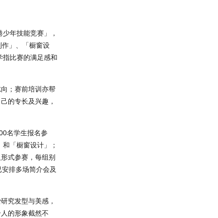
港少年技能竞赛」，
制作」、「橱窗设
学指比赛的满足感和
志向；赛前培训亦帮
自己的专长及兴趣，
00名学生报名参
」和「橱窗设计」；
人形式参赛，每组别
已安排多场简介会及
爱研究发型与美感，
个人的形象截然不