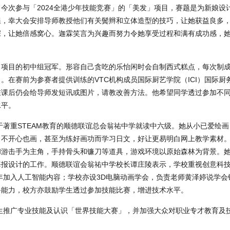
今次参与「2024全港少年技能竞赛」的「美发」项目，赛题是为新娘设
徨，幸大会安排导师教授他们有关鬓辫和立体造型的技巧，让她获益良多
深，让她倍感窝心。迦霖笑言为兴趣而努力令她享受过程和满有成功感，
」项目的初中组冠军。形容自己贪吃的乐怡闲时会自制西式糕点，每次制
。在赛前为参赛者提供训练的VTC机构成员国际厨艺学院（ICI）国际厨
在课后仍会给导师发短讯或图片，请教改善方法。他希望同学透过参加不
水平。
于著重STEAM教育的顺德联谊总会翁祐中学就读中六级。她从小已爱绘
、不开心也画，甚至为练好画功而学习日文，好让更易明白网上教学素材
游击手为主角，手持骨头和镰刀等道具，游戏环境以原始森林为背景。她
报设计的工作。顺德联谊会翁祐中学校长谭庄陵表示，学校重视创意科技的
年加入人工智能内容；学校亦设3D电脑动画学会，负责老师黄泽婷说学会
备能力，校方亦鼓励学生透过参加技能比赛，增进技术水平。
学生推广专业技能及认识「世界技能大赛」，并加强大众对职业专才教育及