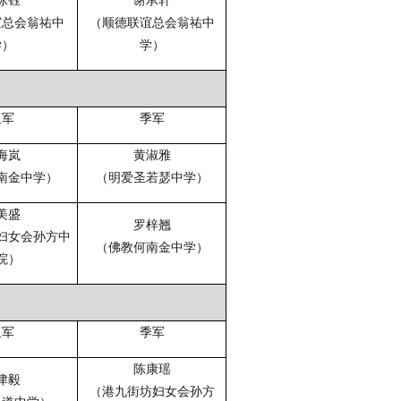
谊总会翁祐中
（顺德联谊总会翁祐中
学）
学）
亚军
季军
海岚
黄淑雅
南金中学）
（明爱圣若瑟中学）
美盛
罗梓翘
妇女会孙方中
（佛教何南金中学）
院）
亚军
季军
陈康瑶
津毅
（港九街坊妇女会孙方