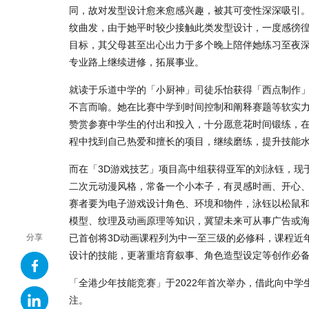
同，故对发型设计愈来愈感兴趣，被其可变性深深吸引。
纹曲发，由于她平时较少接触此类发型设计，一度感徬
目标，其父母甚至出心出力于多个晚上陪伴她练习至夜
专业路上继续进修，拓展事业。
就读于乐道中学的「小厨神」司徒乐怡获得「西点制作
不言而喻。她在比赛中学到时间控制和阐释赛题等软实力
赞赏参赛中学生的付出和投入，十分愿意花时间锻练，
程中找到自己热爱和擅长的项目，继续磨练，提升技能
而在「3D游戏技艺」项目高中组获得亚军的刘泳钰，现
二次元动漫风格，常备一个小本子，有灵感时画、开心
赛者要为电子游戏设计角色、环境和物件，泳钰以松鼠和
模型、纹理及动画原理等知识，冀望未来可从事广告或海
已首创将3D动画课程列为中一至三级的必修科，课程近
分享
设计的技能，更著重培育叙事、角色造型设定等创作必
「全港少年技能竞赛」于2022年首次举办，借此向中
注。