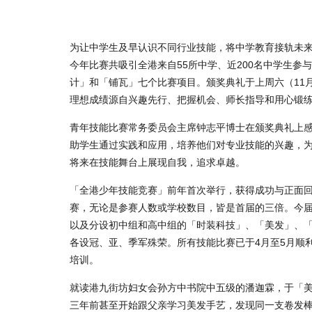
为让中学生及早认识不同行业技能，将中学教育接轨未来
今年比赛共吸引全港来自55所中学、近200名中学生
计」和「铺瓦」七个比赛项目。颁奖典礼于上周六（11
理想成绩源自兴趣先行、把握机会、师长指导和用心锻
青年技能比赛常务委员会主席钟志平博士在颁奖典礼上
助学生通过实践和应用，培养他们对专业技能的兴趣，
将来在技能舞台上展现自我，追求卓越。
「全港少年技能竞赛」前年首次举行，获得成功与正面回
赛，无论是参赛人数或学校数目，皆是首届的三倍。今届
以及分设初中组和高中组的「时装科技」、「美发」、
各设冠、亚、季军殊荣。所有技能比赛已于4月至5月顺
培训。
就读港九街坊妇女会孙方中书院中五级的潘迦霖，于「
三年前甚至开始跟父亲学习美发手艺，发现同一支卷发