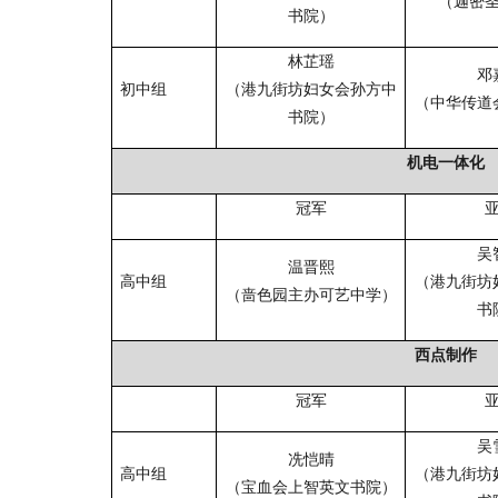
（迦密
书院）
林芷瑶
邓
初中组
（港九街坊妇女会孙方中
（中华传道
书院）
机电一体化
冠军
吴
温晋熙
高中组
（港九街坊
（啬色园主办可艺中学）
书
西点制作
冠军
吴
冼恺晴
高中组
（港九街坊
（宝血会上智英文书院）