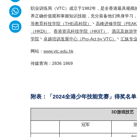
职业训练局（VTC）成立于1982年，是全香港最具规
养正确价值观和掌握知识技能，充分装备他们终身学习，
等教育科技学院（THEi高科院）
丶
高峰进修学院（PEA
（HKDI）
、
香港资讯科技学院（HKIIT）
、
酒店及旅游学
学院
丶
卓越培训发展中心（Pro-Act by VTC）
丶
汇纵专业
网站：
www.vtc.edu.hk
传媒查询：2836 1869
附表：「2024全港少年技能竞赛」得奖名单
3D游戏技艺
冠军
刘