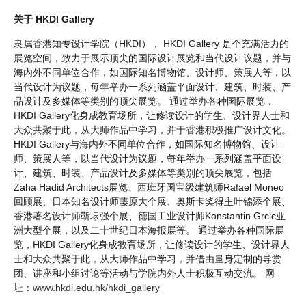
关于 HKDI Gallery
隶属香港知专设计学院（HKDI）， HKDI Gallery 是个充满活力的
展览空间，致力于展示顶尖的国际设计展览和当代设计议题，并与
海内外不同单位合作，如国际知名博物馆、设计师、策展人等，以
当代设计为议题，每年举办一系列涵盖平面设计、建筑、时装、产
品设计及多媒体等类别的顶尖展览。 通过举办各种国际展览，
HKDI Gallery化身成教育场所，让修读设计的学生、设计界人士和
大众共聚于此，从大师作品中学习，并于香港积极推广设计文化。
HKDI Gallery与海内外不同单位合作，如国际知名博物馆、设计
师、策展人等，以当代设计为议题，每年举办一系列涵盖平面设
计、建筑、时装、产品设计及多媒体等类别的顶尖展览，包括
Zaha Hadid Architects展览、西班牙国宝级建筑师Rafael Moneo
回顾展、日本知名设计师藤原大个展、奥斯卡奖得主叶锦添个展、
香港著名设计师靳埭强个展、德国工业设计师Konstantin Grcic亚
洲大型个展，以及二十世纪日本海报展等。 通过举办各种国际展
览，HKDI Gallery化身成教育场所，让修读设计的学生、设计界人
士和大众共聚于此，从大师作品中学习，并借由量身定制的导赏
团、讲座和小组讨论等活动与学院内外人士积极互动交流。 网
址：
www.hkdi.edu.hk/hkdi_gallery