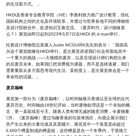
的生活新方式。 」
HKDI及香港专业教育学院（IVE）李惠利致力推广设计教育，强化
国际机构之间的文化及环境联系，并透过与世界各地不同的博物馆
及设计院校合作，促进知识互换交流。《废弃时代：设计能做甚
么？》展览由即日起到2023年5月7日在HKDI 的 d-mart举行。
伦敦设计博物馆总策展人Justin MCGUIRK先生则表示：「我很高
兴这个展览能够在HKDI举行。是次展览讲述我们社会所面临其中
一个重大的挑战 ——大规模的废弃，以及呈现设计师们构想出来
的后废弃未来。如果我们把浪费视为课题，而不是选择逃避，我们
需要重新从多方面思考现代生活。某程度上，是次展览将会是一个
革命性的话题。」
废弃巅峰
展览第一部分为《废弃巅峰》，以时间轴展示香港以至全球的近代
废弃历史。时间轴由18世纪开始，当时废物处理还是一个未知的概
念，更一直延续至今天。随著人类有增无减的随意消费，令废物量
𩙪升。《废弃巅峰》透过鸟瞰香港的垃圾堆填区，向观众展示我们
所产生出来的大量垃圾及其震撼力，展览其中一个装置是由超过
6,600个樽盖制成的樽盖链，这些樽盖是在一个冬季内，于英格兰