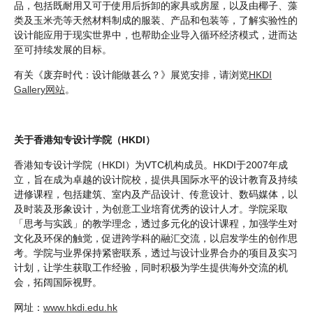
品，包括既耐用又可于使用后拆卸的家具或房屋，以及由椰子、藻
类及玉米壳等天然材料制成的服装、产品和包装等，了解实验性的
设计能应用于现实世界中，也帮助企业导入循环经济模式，进而达
至可持续发展的目标。
有关《废弃时代：设计能做甚么？》展览安排，请浏览
HKDI
Gallery网站
。
关于香港知专设计学院（HKDI）
香港知专设计学院（HKDI）为VTC机构成员。HKDI于2007年成
立，旨在成为卓越的设计院校，提供具国际水平的设计教育及持续
进修课程，包括建筑、室内及产品设计、传意设计、数码媒体，以
及时装及形象设计，为创意工业培育优秀的设计人才。学院采取
「思考与实践」的教学理念，透过多元化的设计课程，加强学生对
文化及环保的触觉，促进跨学科的融汇交流，以启发学生的创作思
考。学院与业界保持紧密联系，透过与设计业界合办的项目及实习
计划，让学生获取工作经验，同时积极为学生提供海外交流的机
会，拓阔国际视野。
网址：
www.hkdi.edu.hk