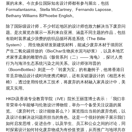
展的未来。今次多位国际知名设计师都有参与展出，包括
Formafantasma、Stella McCartney、Fernando Laposse、
Bethany Williams 和Phoebe English。
除了国际级设计师，不少邻近地区的设计师也致力解决当下废弃问
题。是次展览亦展示一系列来自亚洲、涵盖不同主题的作品，包括
有助时装界减少浪费的纺织品循环再造系统《The Billie
System》、用生物炭研发新建筑材料，能减少废弃木材于填田区
产生二氧化碳排放的《BioChar生物炭水泥与砂浆》，以及本地艺
术家李孟康的雕塑作品《骸骨系列（二）—— 海龟》，探讨人类
行为与海洋生态系统污染之间关系。设计师张玮晋的
《BoomBottles》则是一个「转废为宝」的有趣例子，他将香港日
常丢弃物品设计成时尚便携式喇叭，还有吴铤灏设计的《相思木长
椅》，透过使用传统木工技术，将废弃的木材融入家具设计中，美
观又实用。
HKDI及香港专业教育学院（IVE）院长王丽莲博士表示：「我们非
常荣幸今年能够与伦敦设计博物馆，举办一个备受关注议题的展
览。《废弃时代：设计能做甚么？》展览指出当前的废弃危机，以
及设计在解决这问题所担当的角色。这是一个很好的例子展示我们
如何启发思维，促进合作，以及学生、员工和公众之间的讨论，同
时探索设计如何转化废弃物成为有价值资源，从而推广与地球共存