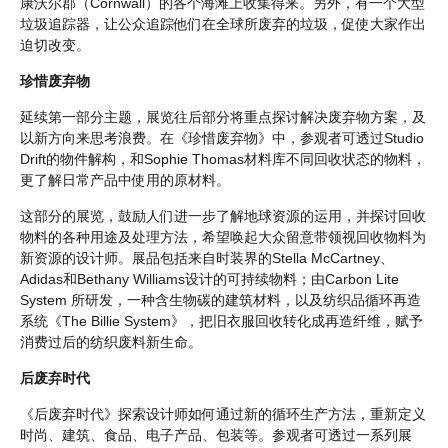
康沃尔郡（Cornwall）的各个海滩上收集得来。另外，有一个大型
垃圾追踪器，让公众追踪他们在全球所废弃的垃圾，促使大家作出
迫切改变。
珍惜废弃物
延续第一部分主题，展览往后部分将重点探讨解决废弃物方案，及
以新方向来思考浪费。在《珍惜废弃物》中，参观者可透过Studio
Drift的物件解构，和Sophie Thomas材料库不同回收状态的物料，
更了解日常产品中使用的原材料。
这部分的展览，鼓励人们进一步了解地球资源的运用，并探讨回收
物料的各种用途及处理方法，希望唤起大众留意带领视回收物料为
新资源的设计师。展品包括来自时装界的Stella McCartney、
Adidas和Bethany Williams设计的可持续物料；由Carbon Lite
System 所研发，一种含生物碳的建筑材料，以及纺织品循环再造
系统《The Billie System》，把旧衣服回收转化成再造纤维，赋予
消费过后的纺织废料新生命。
后废弃时代
《后废弃时代》探索设计师如何通过新的循环生产方法，重新定义
时尚、建筑、食品、电子产品、包装等。参观者可透过一系列展