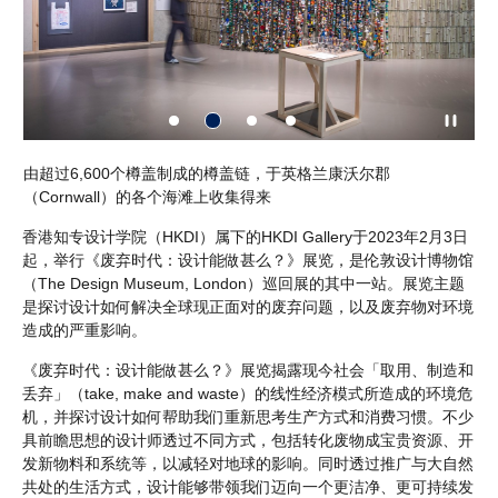
由超过6,600个樽盖制成的樽盖链，于英格兰康沃尔郡
来自
（Cornwall）的各个海滩上收集得来
的
香港知专设计学院（HKDI）属下的HKDI Gallery于2023年2月3日
起，举行《废弃时代：设计能做甚么？》展览，是伦敦设计博物馆
（The Design Museum, London）巡回展的其中一站。展览主题
是探讨设计如何解决全球现正面对的废弃问题，以及废弃物对环境
造成的严重影响。
《废弃时代：设计能做甚么？》展览揭露现今社会「取用、制造和
丢弃」（take, make and waste）的线性经济模式所造成的环境危
机，并探讨设计如何帮助我们重新思考生产方式和消费习惯。不少
具前瞻思想的设计师透过不同方式，包括转化废物成宝贵资源、开
发新物料和系统等，以减轻对地球的影响。同时透过推广与大自然
共处的生活方式，设计能够带领我们迈向一个更洁净、更可持续发