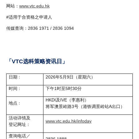
网站：
www.vtc.edu.hk
#适用于合资格之申请人
传媒查询：2836 1971 / 2836 1094
「VTC选科策略资讯日」
日期﹕
2026年5月9日（星期六）
时间﹕
下午1时至5时30分
HKDI及IVE（李惠利）
地点﹕
将军澳景岭路3号（港铁调景岭站A出口）
活动详情及
www.vtc.edu.hk/infoday
登记网址：
查询电话／
2836 1888