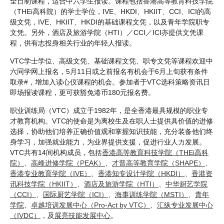
全日制课程，适合中六学生报读。课程包括香港高等教育科技学院
（THEi高科院）的学士学位，IVE、HKDI、HKIIT、CCI、ICI的高
级文凭，IVE、HKIIT、HKDI的基础课程文凭，以及青年学院职专
文凭。另外，酒店及旅游学院（HTI）／CCI／ICI亦提供文凭课
程，供有志投身相关行业的年轻人报读。
VTC学士学位、高级文凭、基础课程文凭、职专文凭等课程欢迎中
六同学网上报名，5月11日或之前报名有机会于6月上旬获有条件
取录#，增加入读心仪课程的机会。参加者于VTC选科策略资讯日
即场报读课程，更可获豁免港币180元报名费。
职业训练局（VTC）成立于1982年，是全香港最具规模的职业专
才教育机构。VTC的使命是为离校生及在职人士提供具价值的进修
选择，协助他们培养正确价值观和掌握知识技能，充分装备他们终
身学习，加强就业能力，为业界提供支援，促进行业人力发展。
VTC共有14间机构成员，包括
香港高等教育科技学院（THEi高科
院）
、
高峰进修学院（PEAK）
、
才晋高等教育学院（SHAPE）
、
香港专业教育学院（IVE）
、
香港知专设计学院（HKDI）
、
香港资
讯科技学院（HKIIT）
、
酒店及旅游学院（HTI）
、
中华厨艺学院
（CCI）
、
国际厨艺学院（ICI）
、
海事训练学院（MSTI）
、
青年
学院
、
卓越培训发展中心（Pro-Act by VTC）
、
汇纵专业发展中心
（IVDC）
，及
展亮技能发展中心
。