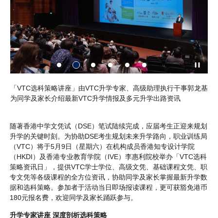
I
「VTC选科策略讲座」由VTC升学专家、高级助理执行干事郭龙基
学
特色
为同学及家长介绍最新VTC升学情报及多元升学出路资讯
以
容
随著香港中学文凭试（DSE）笔试陆续完成，应届考生正迎来规划
升学的关键时刻。为协助DSE考生规划未来升学路向，职业训练局
（VTC）将于5月9日（星期六）在机构成员香港知专设计学院
（HKDI）及香港专业教育学院（IVE）李惠利院校举办「VTC选科
策略资讯日」，提供VTC学士学位、高级文凭、基础课程文凭、职
专文凭等各级课程的全方位资讯，协助同学及家长掌握最新升学数
据和选科策略。参加者于活动当日即场报读课程，更可获豁免港币
180元报名费，欢迎同学及家长踊跃参与。
升学专家讲座 深度剖析选科策略