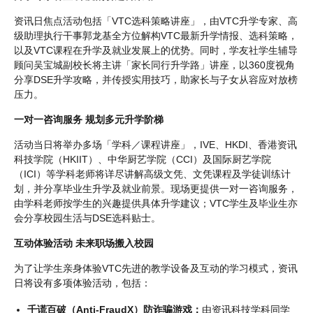
资讯日焦点活动包括「VTC选科策略讲座」，由VTC升学专家、高
级助理执行干事郭龙基全方位解构VTC最新升学情报、选科策略，
以及VTC课程在升学及就业发展上的优势。同时，学友社学生辅导
顾问吴宝城副校长将主讲「家长同行升学路」讲座，以360度视角
分享DSE升学攻略，并传授实用技巧，助家长与子女从容应对放榜
压力。
一对一咨询服务 规划多元升学阶梯
活动当日将举办多场「学科／课程讲座」，IVE、HKDI、香港资讯
科技学院（HKIIT）、中华厨艺学院（CCI）及国际厨艺学院
（ICI）等学科老师将详尽讲解高级文凭、文凭课程及学徒训练计
划，并分享毕业生升学及就业前景。现场更提供一对一咨询服务，
由学科老师按学生的兴趣提供具体升学建议；VTC学生及毕业生亦
会分享校园生活与DSE选科贴士。
互动体验活动 未来职场搬入校园
为了让学生亲身体验VTC先进的教学设备及互动的学习模式，资讯
日将设有多项体验活动，包括：
千谎百破（Anti-FraudX）防诈骗游戏：
由资讯科技学科同学