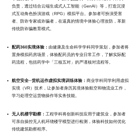
负责，透过结合云端生成式人工智能（GenAI）等，打造沉浸
式互动角色扮演游戏（RPG）模拟平台。参加者可扮演受害
者、防诈专家或诈骗者，在逼真的情境中体验心理攻防，革新
传统防诈骗教育模式。
配药360实境体验：
由健康及生命科学学科同学策划，参加者将
置身模拟药房场景，体验配药员的专业日常工作，了解实际配
药流程，包括药学中「三核五对」的严谨核对流程等。
航空安全─货机运作虚拟实境训练体验：
商业学科同学利用虚拟
实境（VR）技术，让参加者身历其境体验航空和物流业工作，
学习处理空运货物操作等实务技能。
无人机楼宇勘察：
工程学科将创新科技应用于建筑业，参加者
可亲自操控无人机环绕楼宇模型进行检测，体验科技如何优化
传统建筑勘察程序。