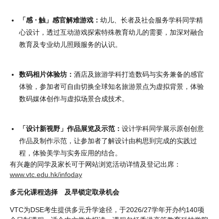
「感 ⋅ 触」感官解难游戏：
幼儿、长者及社会服务学科同学精
心设计，透过互动游戏探索特殊教育幼儿的需要，加深对融合
教育及专业幼儿照顾服务的认识。
数码相片体验坊：
酒店及旅游学科打造数码与实务兼备的感官
体验，参加者可自由切换全球知名旅游景点为虚拟背景，体验
数码媒体创作与虚拟场景合成技术。
「设计新视野」作品展览及示范：
设计学科同学展示原创创意
作品及制作示范，让参加者了解设计由构思到完成的实践过
程，体验美学与实务应用的结合。
有兴趣的同学及家长可于网站浏览活动详情及登记出席：
www.vtc.edu.hk/infoday
多元化课程选择 及早锁定取录机会
VTC为DSE考生提供多元升学途径，于2026/27学年开办约140项