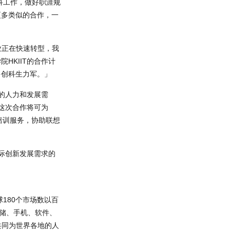
科工作，做好职涯规
更多类似的合作，一
业正在快速转型，我
HKIIT的合作计
多创科生力军。」
业的人力和发展需
这次合作将可为
职培训服务，协助联想
国际创新发展需求的
球180个市场数以百
存储、手机、软件、
共同为世界各地的人