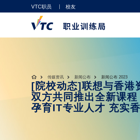
VTC职员
校友
传媒资讯
新闻公布
新闻公布 2023
[院校动态]联想与香
双方共同推出全新课程
孕育IT专业人才 充实