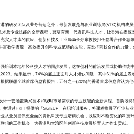
港的研发团队及业务营运之外，最新发展是与职业训练局(VTC)机构成
盖新兴技术及专业技能的全新课程，冀培育新一代资讯科技人才，让香港在提
，充实人才库的供应。创新科技及工业局局长孙东教授担任签署合作备忘
T的丰富教学资源，高效提升创科专业范畴的技能，冀发挥商校合作的力量
加强培训本地年轻科技人才的同步发展，这在创科的前沿发展或协助传统
023」结果显示，74%的雇主正面对人才短缺问题，其中61%的雇主表
根据联想全球首席信息官报告，五分之一(20%)的香港首席信息官认为
共同设计一套涵盖新兴技术和现时市场需求的专业技能的全新课程。首阶段
并通过HKIIT提供的「SkillsUP」在职培训服务，将课程推展至行业
行业从业员提供更全面的资讯科技专业培训机会，以应对不断变化的科技
括联想的工作机会，为香港和大湾区的创新科技发展培育人才作出贡献。