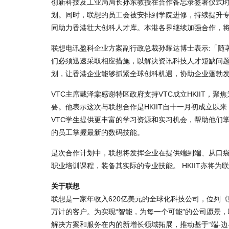
创新科技及工业局局长孙东教授在合作备忘录签署仪式时
划。同时，联想的员工会被安排到学院进修，持续提升
同助力香港壮大创科人才库。本港各界继续加强合作，
联想电讯盈科企业方案副行政总裁孙耀达博士表示:「随著
们必须迅速采取相应措施，以解决资讯科技人才短缺问题
划，让香港企业能够抓紧全球创科机遇，协助企业蓬勃
VTC主席戴泽棠感谢特区政府支持VTC成立HKIIT
要。他表示这次与联想合作是HKIIT自十一月初成立
VTC学生提供更丰富的学习资源和实习机会，帮助他们掌握
的员工掌握最新的数码技能。
是次合作计划中，联想将发挥企业在提供端到端、从口袋
职业培训课程，装备其实际的专业技能。 HKIIT亦将
关于联想
联想是一家年收入620亿美元的全球化科技公司，位列《财
万计的客户。为实现“智能，为每一个可能”的公司愿景
解决方案和服务在内的新增长领域拓展，推动基于“端-边