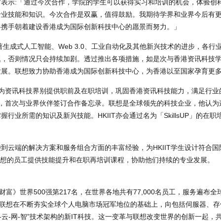
表示:「通过今次合作，学院的学生可以获得实习和培训的机会，体验创
专业技能和知识。今次合作是双赢，值得鼓励。我期待学界和业界今后有
将携手朝着建设香港成为国际创新科技中心的愿景而努力。」
生成式人工智能、Web 3.0、工业自动化及其他新兴技术的进步，各行
，否则情况只会持续加剧。透过推出各项措施，如是次与香港资讯科技学院
发展。联想致力协助香港成为国际创新科技中心，为香港以至国家孕育更
，聚焦为资讯科技界别提供职前及在职培训，巩固香港资讯科技能力，满足行
以来，首次与业界伙伴签订合作备忘录。联想是全球领先的科技企业，他认为
行业所需的知识及新兴技能。HKIIT亦会通过名为「SkillsUP」的在
到云端的解决方案和服务组合方面的丰富经验，为HKIIT学生设计符合
为联想的员工提供技能提升和在职再培训课程，协助他们持续的专业发展。
富》世界500强第217名，在世界各地共有77,000名员工，服务遍布全
，联想在不断夯实全球个人电脑市场冠军地位的基础上，向包括伺服器、
-云-网-智”技术架构的新IT科技。这一变革与联想改变世界的创新一起，