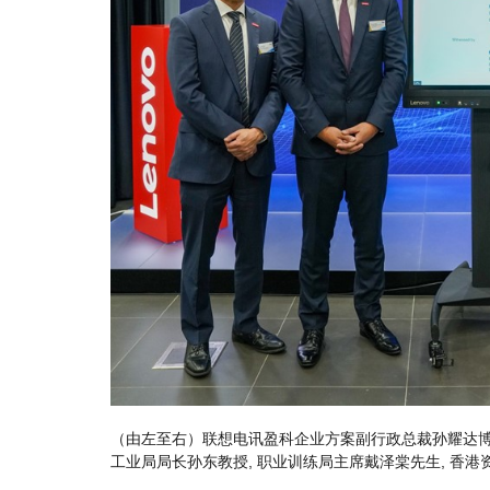
（由左至右）联想电讯盈科企业方案副行政总裁孙耀达博
工业局局长孙东教授, 职业训练局主席戴泽棠先生, 香