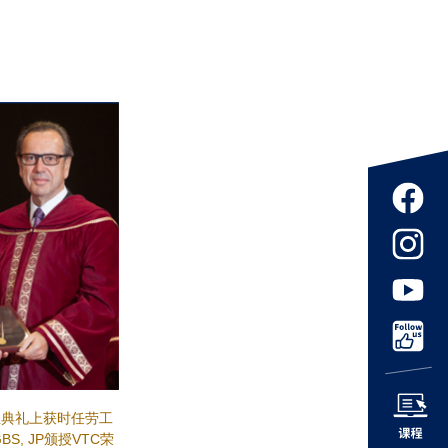
业典礼上获时任劳工
S, JP颁授VTC荣