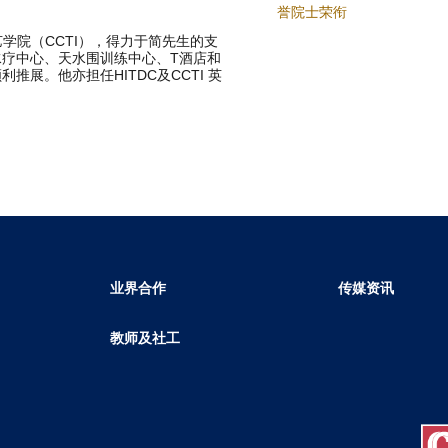
誉院士荣衔
艺学院（CCTI），得力于简先生的支
水疗中心、天水围训练中心、T酒店和
展。他亦担任HITDC及CCTI 英
业界合作
传媒资讯
教师及社工