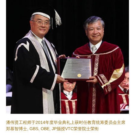
潘伟贤工程师于2014年度毕业典礼上获时任教育统筹委员会主席
郑慕智博士, GBS, OBE, JP颁授VTC荣誉院士荣衔