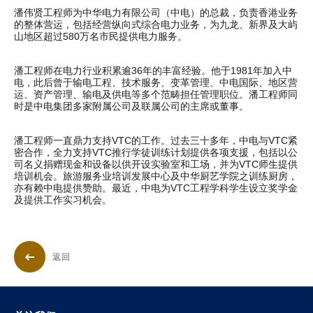
潘伟贤工程师为中华电力有限公司（中电）的总裁，负责香港业务
的整体营运，包括经营纵向式综合电力业务，为九龙、新界及大屿
山地区超过580万名市民提供电力服务。
潘工程师在电力行业积累逾36年的丰富经验。他于1981年加入中
电，此后曾于输电工程、技术服务、变革管理、中电国际、地区营
运、资产管理、输电及供电等多个范畴担任管理职位。潘工程师同
时是中电集团多家附属公司及联属公司的主席或董事。
潘工程师一直鼎力支持VTC的工作。过去三十多年，中电与VTC紧
密合作，全力支持VTC推行学徒训练计划提供各项支援，包括以公
司名义捐赠现金和设备以供开设实验室和工场，并为VTC师生提供
培训机会。旅游服务业培训发展中心及中华厨艺学院之训练厨房，
亦有赖中电提供赞助。最近，中电为VTC工程学科学生设立奖学金
及提供工作实习机会。
返回