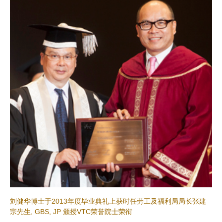
刘健华博士于2013年度毕业典礼上获时任劳工及福利局局长张建
宗先生, GBS, JP 颁授VTC荣誉院士荣衔