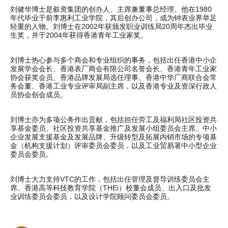
刘健华博士是叙资集团的创办人、主席兼董事总经理。他在1980
年代毕业于前李惠利工业学院，其后创办公司，成为钟表业界举足
轻重的人物。刘博士在2002年获颁发职业训练局20周年杰出毕业
生奖，并于2004年获得香港青年工业家奖。
刘博士热心参与多个商会和专业组织的事务，包括出任香港中小企
发展学会会长、香港表厂商会有限公司名誉会长、香港青年工业家
协会获奖会员、香港品牌发展局选任理事、香港中华厂商联合会常
务会董、香港工业专业评审局副主席，以及香港专业及资深行政人
员协会创会成员。
刘博士亦为多项公务作出贡献，包括担任劳工及福利局社区投资共
享基金委员、社区投资共享基金推广及发展小组委员会主席、中小
企业发展支援基金及发展品牌、升级转型及拓展内销市场的专项基
金（机构支援计划）评审委员会委员，以及工业贸易署中小型企业
委员会委员。
刘博士大力支持VTC的工作，包括出任管理及督导训练委员会主
席、香港高等科技教育学院（THEi）校董会成员、出入口及批发
业训练委员会委员，以及设计学院顾问委员会委员。