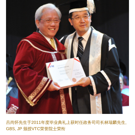
吕尚怀先生于2011年度毕业典礼上获时任政务司司长林瑞麟先生,
GBS, JP 颁授VTC荣誉院士荣衔