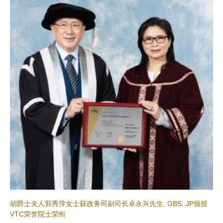
胡爵士夫人郭秀萍女士获政务司副司长卓永兴先生, GBS, JP颁授
VTC荣誉院士荣衔