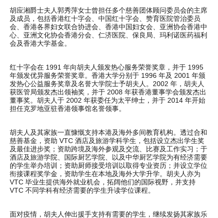
胡应湘爵士夫人郭秀萍女士曾担任多个慈善团体顾问委员会的主席
及成员，包括香港红十字会、中国红十字会、赞育医院管治委员
会、香港各界妇女联合协进会、香港中国妇女会、亚洲协会香港中
心、亚洲文化协会香港分会、仁济医院、保良局、玛利诺医药福利
会及香港大学基金。
红十字会在 1991 年向胡夫人颁发热心服务荣誉奖章，并于 1995
年颁发优异服务荣誉奖章。香港大学分别于 1996 年及 2001 年颁
发热心公益服务奖章及名誉大学院士予胡夫人。2002 年，胡夫人
获医管局颁发杰出领袖奖，并于 2008 年获香港董事学会颁发杰出
董事奖。胡夫人于 2002 年获委任为太平绅士，并于 2014 年开始
担任克罗地亚驻香港领事馆名誉领事。
胡夫人及其家族一直慷慨支持本港及海外多间教育机构。透过合和
慈善基金，资助 VTC 酒店及旅游学科学生，包括设立杰出学生奖
及最佳进步奖；资助跨境及海外参观及交流、比赛及工作实习；于
酒店及旅游学院、国际厨艺学院、以及中华厨艺学院为有经济需要
的学生举办培训；资助厨师接受培训以取得专业资历；并设立学位
衔接课程奖学金，资助学生在本地及海外大学升学。胡夫人亦为
VTC 毕业生提供海外就业机会，拓阔他们的国际视野，并支持
VTC 不同学科有经济需要的学生升读学位课程。
面对疫情，胡夫人伸出援手支持有需要的学生，继续发扬其家族乐