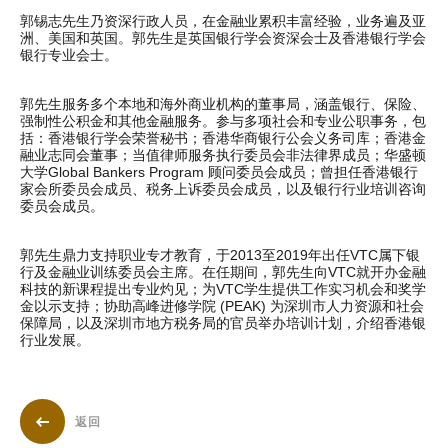
郭锡志先生乃资深行政人员，在金融业累积丰富经验，业务遍及亚
洲、美国和英国。郭先生是英国银行学会资深会士及香港银行学会
银行专业会士。
郭先生服务多个本地和海外商业机构的董事局，涵盖银行、保险、
强制性公积金和其他金融服务。参与多项社会和专业公职事务，包
括：香港银行学会荣誉秘书；香港华商银行公会义务司库；香港金
融业志同会董事；当值律师服务执行委员会非法律界成员；华盛顿
大学Global Bankers Program 顾问委员会成员；曾担任香港银行
家会所委员会成员、税务上诉委员会成员，以及银行行业培训咨询
委员会成员。
郭先生鼎力支持职业专才教育，于2013至2019年出任VTC属下银
行及金融业训练委员会主席。在任期间，郭先生向VTC就开办金融
科技的新课程提出专业灼见；为VTC学生提供工作实习机会和奖学
金以示支持；协助高峰进修学院 (PEAK) 为深圳市人力资源和社会
保障局，以及深圳市地方税务局的官员举办培训计划，介绍香港银
行业发展。
返回