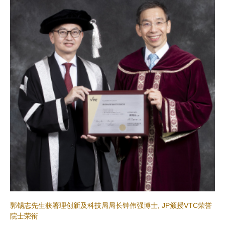
郭锡志先生获署理创新及科技局局长钟伟强博士, JP颁授VTC荣誉
院士荣衔