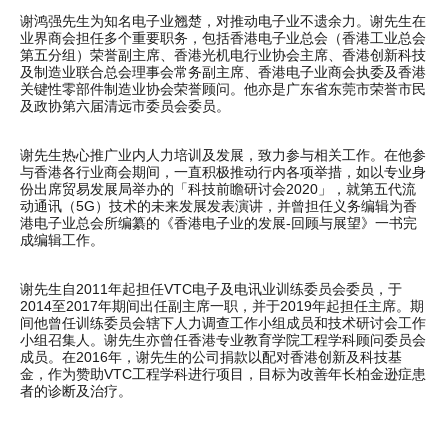
谢鸿强先生为知名电子业翘楚，对推动电子业不遗余力。谢先生在
业界商会担任多个重要职务，包括香港电子业总会（香港工业总会
第五分组）荣誉副主席、香港光机电行业协会主席、香港创新科技
及制造业联合总会理事会常务副主席、香港电子业商会执委及香港
关键性零部件制造业协会荣誉顾问。他亦是广东省东莞市荣誉市民
及政协第六届清远市委员会委员。
谢先生热心推广业内人力培训及发展，致力参与相关工作。在他参
与香港各行业商会期间，一直积极推动行内各项举措，如以专业身
份出席贸易发展局举办的「科技前瞻研讨会2020」，就第五代流
动通讯（5G）技术的未来发展发表演讲，并曾担任义务编辑为香
港电子业总会所编纂的《香港电子业的发展-回顾与展望》一书完
成编辑工作。
谢先生自2011年起担任VTC电子及电讯业训练委员会委员，于
2014至2017年期间出任副主席一职，并于2019年起担任主席。期
间他曾任训练委员会辖下人力调查工作小组成员和技术研讨会工作
小组召集人。谢先生亦曾任香港专业教育学院工程学科顾问委员会
成员。在2016年，谢先生的公司捐款以配对香港创新及科技基
金，作为赞助VTC工程学科进行项目，目标为改善年长柏金逊症患
者的诊断及治疗。