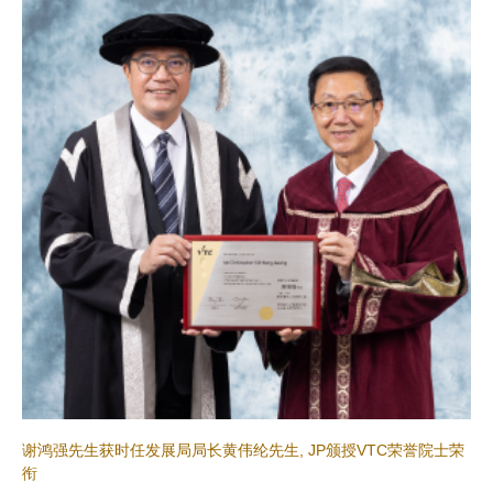
谢鸿强先生获时任发展局局长黄伟纶先生, JP颁授VTC荣誉院士荣
衔