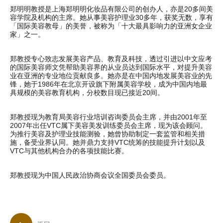
郑明明教授是上海郑明明化妆品有限公司的创办人，亦是20多间美
容学院及机构的主席。她从事美容护理业30多年，获奖无数，享有
「国际美容教母」的美誉，被称为「十大最具影响力的亚洲女企业
家」之一。
郑教授专心致志发展美容产品、教育及科技，透过引进以中文应考
的国际美容师文凭帮助美容界的从业员达到国际水平，对提升美容
业在亚洲的专业地位贡献良多。她亦是在中国内地发展美容业的先
锋，她于1986年在北京开设旗下附属美容学校，成为中国内地最
具规模的美容教育机构，分校数目现已接近20间。
郑教授现为教育局美容行业培训咨询委员会主席，并由2001年至
2007年出任VTC属下美容美发训练委员会主席，现为该会顾问。
为推行美容及护理业技能测验，她曾协助制定一套监管和相关措
施，备受业界认同。她并鼎力支持VTC统筹的技能提升计划以及
VTC与其他机构合办的各项技能比赛。
郑教授现为中国人民政治协商会议全国委员会委员。