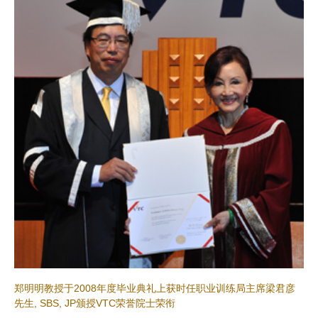
郑明明教授于2008年度毕业典礼上获时任职业训练局主席梁君彦
先生, SBS, JP颁授VTC荣誉院士荣衔