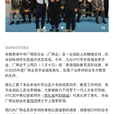
2025年07月06日
有赖香港中华厂商联合会（厂商会）及一众捐款人的慷慨支持，职
业训练局学生获嘉许优异表现。今年，九位VTC学生获颁发奖学
金。厂商会于上周日（７月６日）假「香港国际教育及职业展」举
行2025年度厂商会奖学金颁奖典礼，彰显了业界对职业专才教育
的支持。
典礼汇聚了来自本地中学以及大专的得奖同学、教育工作同侪、奖
学金捐款人及业界领袖，大家都致力于培育下一代人才各尽所能。
VTC其中两位获奖同学（
简礼俊
和
刘德诚
）代表出席了典礼，并由
厂商会副会长
黄伟鸿
博士手上接受奖项。
我们向厂商会及所有捐助者致以最诚挚的感谢，感谢他们对职业专