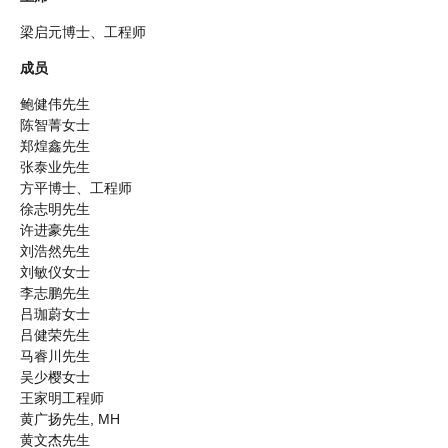
梁启元博士、工程师
成员
鲍健伟先生
陈智菁女士
郑煌鑫先生
张泰业先生
方平博士、工程师
徐志明先生
许进豪先生
刘浩然先生
刘敏仪女士
李志鹏先生
吕珈蔚女士
吕健荣先生
马睿川先生
吴少樱女士
王家明工程师
黄广扬先生, MH
黄文杰先生