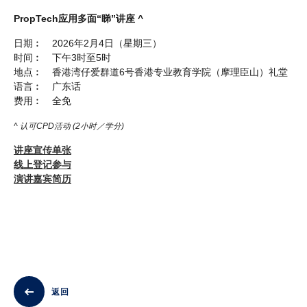
PropTech应用多面“睇”讲座 ^
日期︰ 2026年2月4日（星期三）
时间︰ 下午3时至5时
地点︰ 香港湾仔爱群道6号香港专业教育学院（摩理臣山）礼堂
语言︰ 广东话
费用︰ 全免
^ 认可CPD活动 (2小时／学分)
讲座宣传单张
线上登记参与
演讲嘉宾简历
返回