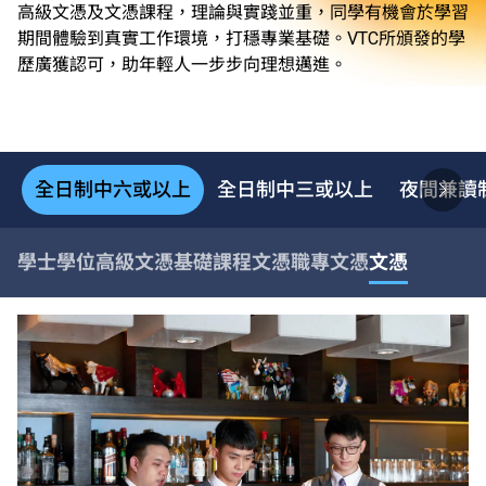
高級文憑及文憑課程，理論與實踐並重，同學有機會於學習
期間體驗到真實工作環境，打穩專業基礎。VTC所頒發的學
歷廣獲認可，助年輕人一步步向理想邁進。
全日制中六或以上
全日制中三或以上
夜間兼讀
學士學位
高級文憑
基礎課程文憑
職專文憑
文憑