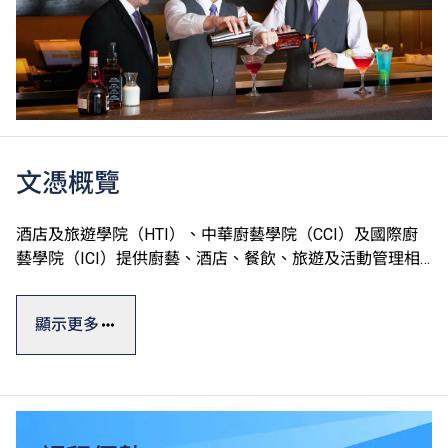
文憑概覽
酒店及旅遊學院（HTI）、中華廚藝學院（CCI）及國際廚
藝學院（ICI）提供廚藝、酒店、餐飲、旅遊及活動管理相
關課程，一般修讀期為一至兩年。
顯示更多
學院設有完善的訓練設施，包括T酒店（訓練酒店）、中西
式訓練餐廳、多國菜系訓練廚房、葡萄酒研習室、咖啡訓練
工房、調酒工房等，透過款待真實客人累積實戰經驗。學院
更提供就業轉介服務，提升學生投身專業的競爭力。