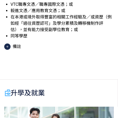
VTC職專文憑／職專國際文憑；或
毅進文憑／應用教育文憑；或
在本港或境外取得豐富的相關工作經驗及／或資歷（例
如經「過往資歷認可」及學分累積及轉移機制作評
估），並有能力接受副學位教育；或
同等學歷
備註
香港中學文憑考試應用學習科目（乙類科目）（應用學
習中文除外）取得「達標」／「達標並表現優異 (I)」
／「達標並表現優異 (II)」的成績，於申請入學時會被
視為等同香港中學文憑考試科目成績達「第二級」／
「第三級」／「第四級」。
於申請入學時只可計算一科其他語言科目（丙類科
升學及就業
目）。2024年及以前之其他語言科目取得「D或E級」
／「C級或以上」的成績，於申請入學時會被視為等同
香港中學文憑考試科目成績達「第二級」／「第三
級」。 2025年或以後之法語／德語／西班牙語語言能