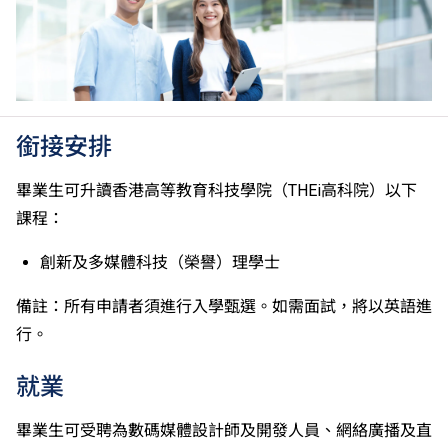
力水平達A2或以上、日語達N3或以上 及 韓語達TOPIK
II, 3級或以上，均被接受為一般入學條件中的五科之
一。2026年起，烏爾都語成績達E級或以上亦會被接
受。詳情請按
此處
。
香港中學文憑考試公民與社會發展科取得「達標」的成
績，於申請入學時會被視為等同香港中學文憑考試科目
銜接安排
成績達「第二級」。
如五科香港中學文憑考試的其中一科為公民與社會發展
畢業生可升讀香港高等教育科技學院（THEi高科院）以下
科，一般入學條件為在該科取得「達標」成績，以及在
課程：
其他四個香港中學文憑考試科目（包括中國語文和英國
語文）取得第二級或以上成績。另外，數學科延伸部分
創新及多媒體科技（榮譽）理學士
（單元一或單元二）第二級或以上成績亦被接受為一般
入學條件中的五科之一。如申請人同時持有單元一及單
備註：所有申請者須進行入學甄選。如需面試，將以英語進
元二成績，於申請入學時只計算成績較佳的一個單元。
行。
適用於持中專教育文憑／職專文憑（於2017/18學年或
以前入讀的學生須完成指定升學單元）的畢業生。
就業
修畢職專國際文憑課程的學生，可按其BTEC及IGCSE
成績，選擇繼續於職業訓練局升讀高級文憑課程。
畢業生可受聘為數碼媒體設計師及開發人員、網絡廣播及直
申請人所遞交的工作經驗及／或資歷，會經有關學系作