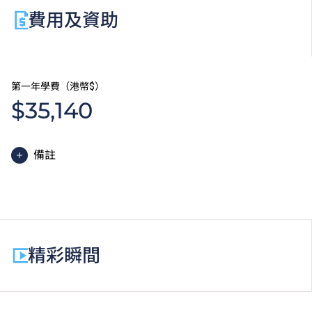
費用及資助
第一年學費（港幣$）
$35,140
備註
高級文憑課程的一般修讀期為兩年，每年學費分兩期繳
付。每期學費為港幣$17,570。
除學費外，學生須繳交其他費用如保證金及學生會年
費。高級文憑學生需繳交中文及普通話單元研習教材
精彩瞬間
費。
為增強對學生的學習支援，學院或會要求部分學生修讀
銜接單元／增潤課程；或需參加額外培訓／實習／公開
考試，並繳付所需費用。