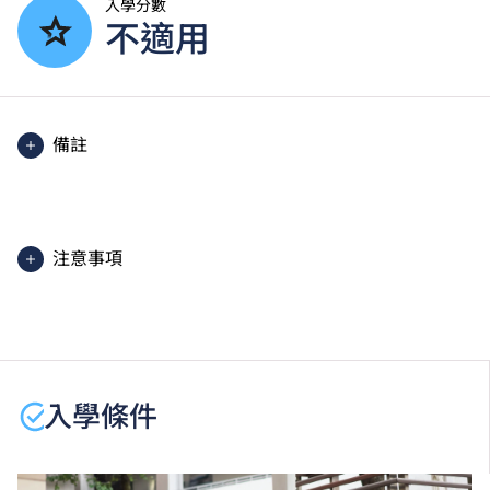
入學分數
不適用
備註
除部分單元使用英語授課。
注意事項
課程內容只適用於本地申請人。有關
非本地申請人
之課
程資料，請
按此
。
學生或須於其他VTC院校上課。VTC可因應情況取消任
何課程、修正課程名稱、內容或更改開辦課程的院校／
入學條件
分校／上課地點。
此為2026/27學年新開辦的課程。