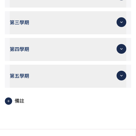
第三學期
第四學期
第五學期
備註
使用英語授課之單元
職場實習將於課程修讀期內之第三至五學期進行。