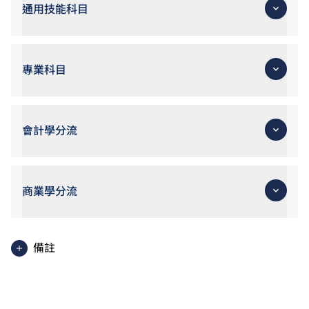
通用技能科目
專業科目
會計學分流
商業學分流
備註
職專文憑學生可考慮修讀選修單元「數學3E： 升學選
修單元」，以符合申請入學條件包括中學文憑考試數學