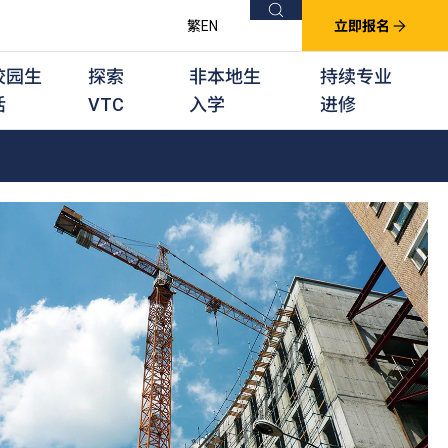
搜索
繁
EN
立即报名
校园生
探索
非本地生
持续专业
活
VTC
入学
进修
他课程
用学习课程
群培训计划
他专业课程
业考试及认可
徒及其他训练计划