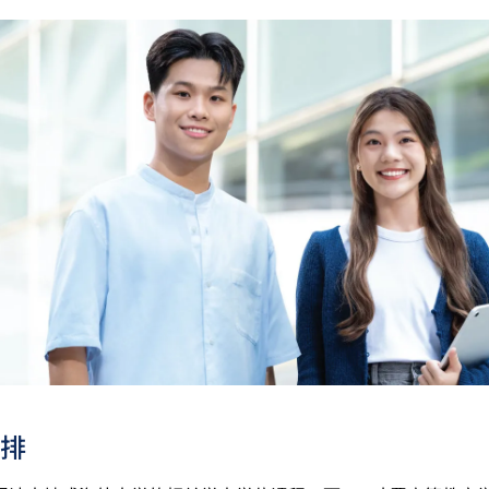
能力水平达A2或以上、日语达N3或以上 及 韩语达TOPIK II
乌尔都语成绩达E级或以上亦会被接受。详情请按
此处
。
中学文凭考试公民与社会发展科取得「达标」的成绩，于申请入
。
科香港中学文凭考试的其中一科为公民与社会发展科，一般入学
考试科目（包括中国语文和英国语文）取得第二级或以上成绩。
被接受为一般入学条件中的五科之一。如申请人同时持有单元一
006年或以前应考香港中学会考英国语文，成绩必须达E级或以上
于持中专教育文凭／职专文凭（于2017/18学年或以前入读的
职专国际文凭课程的学生，可按其BTEC及IGCSE成绩，选择继
人所递交的工作经验及／或资历，会经有关学系作个别评核。
与课程相关之行业申请者可获优先考虑。
排