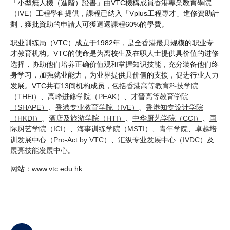
「小型無人機（進階）證書」由VTC機構成員香港專業教育學院
（IVE）工程學科提供，課程已納入「Vplus工程專才」進修資助計
劃，獲批資助的申請人可獲退還課程60%的學費。
职业训练局（VTC）成立于1982年，是全香港最具规模的职业专
才教育机构。VTC的使命是为离校生及在职人士提供具价值的进修
选择，协助他们培养正确价值观和掌握知识技能，充分装备他们终
身学习，加强就业能力，为业界提供具价值的支援，促进行业人力
发展。VTC共有13间机构成员，包括
香港高等教育科技学院
（THEi）
、
高峰进修学院（PEAK）
、
才晋高等教育学院
（SHAPE）
、
香港专业教育学院（IVE）
、
香港知专设计学院
（HKDI）
、
酒店及旅游学院（HTI）
、
中华厨艺学院（CCI）
、
国
际厨艺学院（ICI）
、
海事训练学院（MSTI）
、
青年学院
、
卓越培
训发展中心（Pro-Act by VTC）
、
汇纵专业发展中心（IVDC）
及
展亮技能发展中心
。
网站：www.vtc.edu.hk