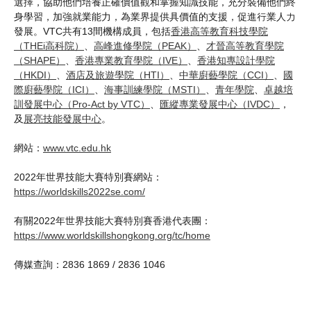
選擇，協助他們培養正確價值觀和掌握知識技能，充分裝備他們終
身學習，加強就業能力，為業界提供具價值的支援，促進行業人力
發展。VTC共有13間機構成員，包括
香港高等教育科技學院
（THEi高科院）
、
高峰進修學院（PEAK）
、
才晉高等教育學院
（SHAPE）
、
香港專業教育學院（IVE）
、
香港知專設計學院
（HKDI）
、
酒店及旅遊學院（HTI）
、
中華廚藝學院（CCI）
、
國
際廚藝學院（ICI）
、
海事訓練學院（MSTI）
、
青年學院
、
卓越培
訓發展中心（Pro-Act by VTC）
、
匯縱專業發展中心（IVDC）
，
及
展亮技能發展中心
。
網站：
www.vtc.edu.hk
2022年世界技能大賽特別賽網站：
https://worldskills2022se.com/
有關2022年世界技能大賽特別賽香港代表團：
https://www.worldskillshongkong.org/tc/home
傳媒查詢：2836 1869 / 2836 1046