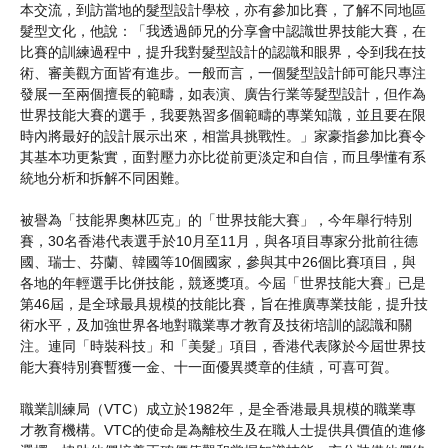
本交流，到訪當地的髮型設計學校，亦有參加比賽，了解不同地區
髮型文化，他說：「我透過師兄的分享會中認識世界技能大賽，在
比賽的訓練過程中，提升我對髮型設計的認識和眼界，令到我在技
術、審美觀方面皆有進步。一般而言，一個髮型設計師可能只專注
發展一至兩個擅長的範疇，如表演、廣告行業等髮型設計，但作為
世界技能大賽的選手，我要熟習多個範疇的專業知識，並且要在限
時內將最好的設計展示出來，相當具挑戰性。」家豪指參加比賽令
其基本功更紮實，面對壓力亦比從前更淡定和自信，而且學懂有系
統地分析和拆解不同困難。
被譽為「技能界奧林匹克」的「世界技能大賽」，今年舉行特別
賽，30名香港代表選手於10月至11月，與各項目專家分批前往德
國、瑞士、芬蘭、韓國等10個國家，參與其中26個比賽項目，與
各地的年輕選手比併技能，競逐獎項。今屆「世界技能大賽」已是
第46屆，是全球最具規模的技能比賽，旨在推廣專業技能，提升技
術水平，及加強世界各地對職業專才教育及技術培訓的認識和關
注。連同「時裝科技」和「美髮」項目，香港代表隊於今屆世界技
能大賽特別賽暫獲一金、十一面優異奬章的佳績，可喜可賀。
職業訓練局（VTC）成立於1982年，是全香港最具規模的職業專
才教育機構。VTC的使命是為離校生及在職人士提供具價值的進修