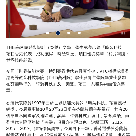
」
THEi高科院時裝設計（榮譽）文學士學生林美心為「時裝科技」
青
謝：
項目香港代表，成功獲得「時裝科技」項目優異奬章（相片鳴謝：
港
世界技能組織）
世
今屆「世界技能大賽」特別賽香港代表再度報捷，VTC機構成員香
港高等教育科技學院（THEi高科院）學生及青年學院畢業生參加
在芬蘭舉行的「時裝科技」及「美髮」項目，共獲得兩面優異奬
章。
香港代表隊於1997年已於世界技能大賽的「時裝科技」項目獲得
銅獎，今屆賽事於10月20至23日期在芬蘭赫爾辛基舉行，共有20
個來自不同國家及地區選手參與「時裝科技」項目，爭奪殊榮。而
香港代表隊歷年於「美髮」項目亦表現出色，連續三屆（2015、
2017、2019）獲得優異奬章，今屆再下一城，香港選手於芬蘭赫
爾辛基的比賽中，在20個國家及地區選手中獲得優異獎章，排名第