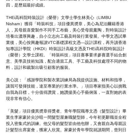
四，是歷屆最好成績。
THEi高科院時裝設計（榮譽）文學士學生林美心（LIMBU
Nisham）獲得「時裝科技」項目優異奬章，美心為尼泊爾籍香港
人，其母親喜愛製作不同手工布藝，美心受母親薰陶，對時裝設計
培養出濃厚興趣，自小立志向工藝及時裝行業發展。中學文憑試畢
業後，美心按興趣報讀VTC基礎課程文憑—設計課程，再升讀香港
知專設計學院（HKDI）時裝設計高級文憑及THEi高科院時裝設計
（榮譽）文學士課程。「時裝科技」項目賽事要求參賽選手結合創
意、美學及技術知識，配合適當工具、手工藝及科技處理不同的物
料，設計和裁製出吸引顧客的服裝。
美心說：「感謝學院和製衣業訓練局為我提供設施、材料和指導，
讓我可發揮技能，達至專業的行業水準。」項目專家指美心以挑戰
自我為目標，十分值得讚賞，她讚揚美心手藝俐落，一直對她的表
現非常有信心。
「美髮」項目優異奬章得獎者、青年學院職專文憑（髮型設計）畢
業生李家豪於尖沙咀一間髮型屋兼職髮型師，今年初更辭職並全程
投入密集式的訓練。他父母的髮型皆由他包辦，又會親自為母親設
計髮型出席宴會，獲家人欣賞。家豪於青年學院就讀期間，曾到日