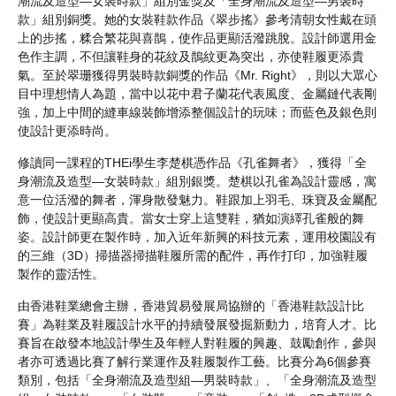
潮流及造型—女裝時款」組別金獎及「全身潮流及造型—男裝時
款」組別銅獎。她的女裝鞋款作品《翠步搖》參考清朝女性戴在頭
上的步搖，糅合繁花與喜鵲，使作品更顯活潑跳脫。設計師選用金
色作主調，不但讓鞋身的花紋及鵲紋更為突出，亦使鞋履更添貴
氣。至於翠珊獲得男裝時款銅獎的作品《Mr. Right》，則以大眾心
目中理想情人為題，當中以花中君子蘭花代表風度、金屬鏈代表剛
強，加上中間的縫車線裝飾增添整個設計的玩味；而藍色及銀色則
使設計更添時尚。
修讀同一課程的THEi學生李楚棋憑作品《孔雀舞者》，獲得「全
身潮流及造型—女裝時款」組別銀獎。楚棋以孔雀為設計靈感，寓
意一位活潑的舞者，渾身散發魅力。鞋跟加上羽毛、珠寶及金屬配
飾，使設計更顯高貴。當女士穿上這雙鞋，猶如演繹孔雀般的舞
姿。設計師更在製作時，加入近年新興的科技元素，運用校園設有
的三維（3D）掃描器掃描鞋履所需的配件，再作打印，加強鞋履
製作的靈活性。
由香港鞋業總會主辦，香港貿易發展局協辦的「香港鞋款設計比
賽」為鞋業及鞋履設計水平的持續發展發掘新動力，培育人才。比
賽旨在啟發本地設計學生及年輕人對鞋履的興趣、鼓勵創作，參與
者亦可透過比賽了解行業運作及鞋履製作工藝。比賽分為6個參賽
類別，包括「全身潮流及造型組—男裝時款」、「全身潮流及造型