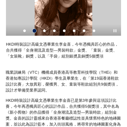
」
HKDI時裝設計高級文憑畢業生李金喜，今年憑獨具匠心的作品，
李
作
合共獲得「全身潮流及造型—男裝時款」金獎、「童裝」金獎、
獅
案。
「女裝靴」銅獎，以及「手袋」組別銀奬及銅獎5個獎項
成
職業訓練局（VTC）機構成員香港高等教育科技學院（THEi）和
香港知專設計學院（HKDI）學生及畢業生，在「第19屆香港鞋款
設計比賽」大放異彩，榮獲男、女、童裝等鞋款組別共9個奬項，
設計才華備受業界認同。
HKDI時裝設計高級文憑畢業生李金喜已是第3年參與這項設計比
賽，今年再憑獨具匠心的設計作品，合共獲得5個獎項，其中名為
《新小舊物》的作品獲得「全身潮流及造型—男裝時款」組別金
獎。金喜的設計靈感來自香港茶餐廳標誌性並具懷舊特色的地磚圖
案，並以此為設計藍本，加入街頭風格，將尋常的地磚圖案化身為