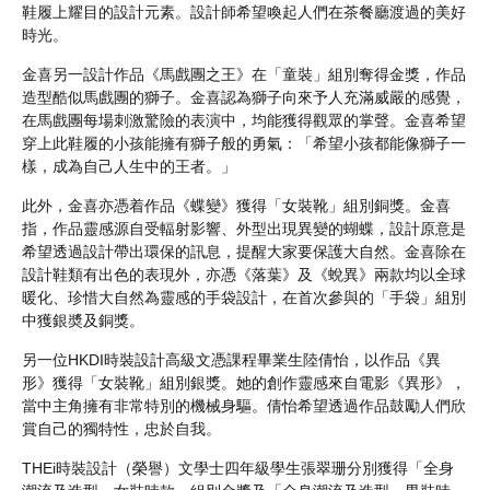
鞋履上耀目的設計元素。設計師希望喚起人們在茶餐廳渡過的美好
時光。
金喜另一設計作品《馬戲團之王》在「童裝」組別奪得金獎，作品
造型酷似馬戲團的獅子。金喜認為獅子向來予人充滿威嚴的感覺，
在馬戲團每場刺激驚險的表演中，均能獲得觀眾的掌聲。金喜希望
穿上此鞋履的小孩能擁有獅子般的勇氣：「希望小孩都能像獅子一
樣，成為自己人生中的王者。」
此外，金喜亦憑着作品《蝶變》獲得「女裝靴」組別銅獎。金喜
指，作品靈感源自受輻射影響、外型出現異變的蝴蝶，設計原意是
希望透過設計帶出環保的訊息，提醒大家要保護大自然。金喜除在
設計鞋類有出色的表現外，亦憑《落葉》及《蛻異》兩款均以全球
暖化、珍惜大自然為靈感的手袋設計，在首次參與的「手袋」組別
中獲銀奬及銅獎。
另一位HKDI時裝設計高級文憑課程畢業生陸倩怡，以作品《異
形》獲得「女裝靴」組別銀獎。她的創作靈感來自電影《異形》，
當中主角擁有非常特別的機械身驅。倩怡希望透過作品鼓勵人們欣
賞自己的獨特性，忠於自我。
THEi時裝設計（榮譽）文學士四年級學生張翠珊分別獲得「全身