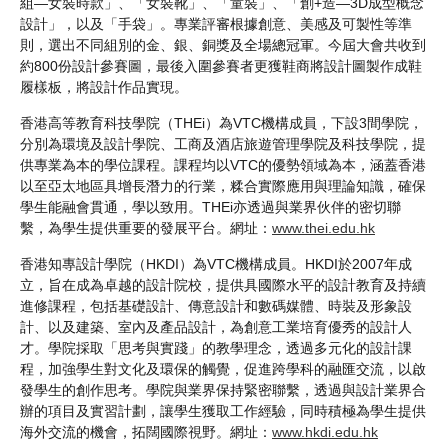
組—女裝時款」、「女裝靴」、「童裝」、「創+造—3D成型概念
設計」，以及「手袋」。專業評審根據創意、美感及可製性等準
則，選出不同組別的金、銀、銅獎及全場總冠軍。今屆大會共收到
約800份設計參賽圖，最後入圍參賽者更獲鞋商將設計圖製作成鞋
履樣板，將設計作品實現。
香港高等教育科技學院（THEi）為VTC機構成員，下設3間學院，
分別為環境及設計學院、工商及酒店旅遊管理學院及科技學院，提
供專業為本的學位課程。課程均以VTC的優勢領域為本，涵蓋香港
以至亞太地區具增長潛力的行業，糅合實際應用與理論知識，確保
學生能融會貫通，學以致用。THEi亦透過與業界伙伴的密切聯
繫，為學生提供重要的發展平台。網址：
www.thei.edu.hk
香港知專設計學院（HKDI）為VTC機構成員。HKDI於2007年成
立，旨在成為卓越的設計院校，提供具國際水平的設計教育及持續
進修課程，包括基礎設計、傳意設計和數碼媒體、時裝及形象設
計、以及建築、室內及產品設計，為創意工業培育優秀的設計人
才。學院採取「思考與實踐」的教學理念，透過多元化的設計課
程，加強學生對文化及環保的觸覺，促進跨學科的融匯交流，以啟
發學生的創作思考。學院與業界保持緊密聯繫，透過與設計業界合
辦的項目及實習計劃，讓學生獲取工作經驗，同時積極為學生提供
海外交流的機會，拓闊國際視野。網址：
www.hkdi.edu.hk