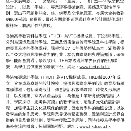
組—女裝時款」、「女裝靴」、「童裝」、「創+造—3D成型概念
設計」，以及「手袋」。專業評審根據創意、美感及可製性等準
則，選出不同組別的金、銀、銅獎及全場總冠軍。今屆大會共收到
約800份設計參賽圖，最後入圍參賽者更獲鞋商將設計圖製作成鞋
履樣板，將設計作品實現。
香港高等教育科技學院（THEi）為VTC機構成員，下設3間學院，
分別為環境及設計學院、工商及酒店旅遊管理學院及科技學院，提
供專業為本的學位課程。課程均以VTC的優勢領域為本，涵蓋香港
以至亞太地區具增長潛力的行業，糅合實際應用與理論知識，確保
學生能融會貫通，學以致用。THEi亦透過與業界伙伴的密切聯
繫，為學生提供重要的發展平台。網址：
www.thei.edu.hk
香港知專設計學院（HKDI）為VTC機構成員。HKDI於2007年成
立，旨在成為卓越的設計院校，提供具國際水平的設計教育及持續
進修課程，包括基礎設計、傳意設計和數碼媒體、時裝及形象設
計、以及建築、室內及產品設計，為創意工業培育優秀的設計人
才。學院採取「思考與實踐」的教學理念，透過多元化的設計課
程，加強學生對文化及環保的觸覺，促進跨學科的融匯交流，以啟
發學生的創作思考。學院與業界保持緊密聯繫，透過與設計業界合
辦的項目及實習計劃，讓學生獲取工作經驗，同時積極為學生提供
海外交流的機會，拓闊國際視野。網址：
www.hkdi.edu.hk