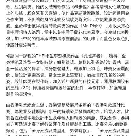
潮流及造型—女裝時款」組別金獎及「全身潮流及造型—男裝時
款」組別銅獎。她的女裝鞋款作品《翠步搖》參考清朝女性戴在頭
上的步搖，糅合繁花與喜鵲，使作品更顯活潑跳脫。設計師選用金
色作主調，不但讓鞋身的花紋及鵲紋更為突出，亦使鞋履更添貴
氣。至於翠珊獲得男裝時款銅獎的作品《Mr. Right》，則以大眾心
目中理想情人為題，當中以花中君子蘭花代表風度、金屬鏈代表剛
強，加上中間的縫車線裝飾增添整個設計的玩味；而藍色及銀色則
使設計更添時尚。
修讀同一課程的THEi學生李楚棋憑作品《孔雀舞者》，獲得「全
身潮流及造型—女裝時款」組別銀獎。楚棋以孔雀為設計靈感，寓
意一位活潑的舞者，渾身散發魅力。鞋跟加上羽毛、珠寶及金屬配
飾，使設計更顯高貴。當女士穿上這雙鞋，猶如演繹孔雀般的舞
姿。設計師更在製作時，加入近年新興的科技元素，運用校園設有
的三維（3D）掃描器掃描鞋履所需的配件，再作打印，加強鞋履
製作的靈活性。
由香港鞋業總會主辦，香港貿易發展局協辦的「香港鞋款設計比
賽」為鞋業及鞋履設計水平的持續發展發掘新動力，培育人才。比
賽旨在啟發本地設計學生及年輕人對鞋履的興趣、鼓勵創作，參與
者亦可透過比賽了解行業運作及鞋履製作工藝。比賽分為6個參賽
類別，包括「全身潮流及造型組—男裝時款」、「全身潮流及造型