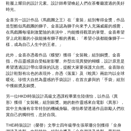
鞋履上耀目的設計元素。設計師希望喚起人們在茶餐廳渡過的美好
時光。
金喜另一設計作品《馬戲團之王》在「童裝」組別奪得金獎，作品
造型酷似馬戲團的獅子。金喜認為獅子向來予人充滿威嚴的感覺，
在馬戲團每場刺激驚險的表演中，均能獲得觀眾的掌聲。金喜希望
穿上此鞋履的小孩能擁有獅子般的勇氣：「希望小孩都能像獅子一
樣，成為自己人生中的王者。」
此外，金喜亦憑着作品《蝶變》獲得「女裝靴」組別銅獎。金喜
指，作品靈感源自受輻射影響、外型出現異變的蝴蝶，設計原意是
希望透過設計帶出環保的訊息，提醒大家要保護大自然。金喜除在
設計鞋類有出色的表現外，亦憑《落葉》及《蛻異》兩款均以全球
暖化、珍惜大自然為靈感的手袋設計，在首次參與的「手袋」組別
中獲銀奬及銅獎。
另一位HKDI時裝設計高級文憑課程畢業生陸倩怡，以作品《異
形》獲得「女裝靴」組別銀獎。她的創作靈感來自電影《異形》，
當中主角擁有非常特別的機械身驅。倩怡希望透過作品鼓勵人們欣
賞自己的獨特性，忠於自我。
THEi時裝設計（榮譽）文學士四年級學生張翠珊分別獲得「全身