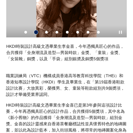
」
HKDI時裝設計高級文憑畢業生李金喜，今年憑獨具匠心的作品，
李
作
合共獲得「全身潮流及造型—男裝時款」金獎、「童裝」金獎、
獅
案。
「女裝靴」銅獎，以及「手袋」組別銀奬及銅獎5個獎項
成
職業訓練局（VTC）機構成員香港高等教育科技學院（THEi）和
香港知專設計學院（HKDI）學生及畢業生，在「第19屆香港鞋款
設計比賽」大放異彩，榮獲男、女、童裝等鞋款組別共9個奬項，
設計才華備受業界認同。
HKDI時裝設計高級文憑畢業生李金喜已是第3年參與這項設計比
賽，今年再憑獨具匠心的設計作品，合共獲得5個獎項，其中名為
《新小舊物》的作品獲得「全身潮流及造型—男裝時款」組別金
獎。金喜的設計靈感來自香港茶餐廳標誌性並具懷舊特色的地磚圖
案，並以此為設計藍本，加入街頭風格，將尋常的地磚圖案化身為