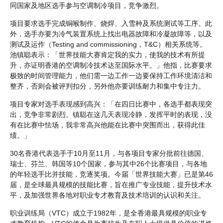
同国家及地区选手参与空调制冷项目，竞争激烈。
项目要求选手完成铜喉制作、烧焊、入雪种及系统测试等工序。此
外，选手亦要为冷气装置系统上找出电器故障和冷凝故障等，以及
测试及运作（Testing and commissioning，T&C）相关系统等。
池镇聪表示：「世界技能大赛肯定我的实力，使我的技术有所提
升，亦证明香港的空调制冷技术达至国际水平。」他指，比赛要求
极致的时间管理能力，他们需一边工作一边要保持工作环境清洁和
整齐，否则会被评判扣分，另外他亦要训练耐力和集中专注力。
项目专家对选手表现感到高兴：「在四日比赛中，各选手都表现突
出，竞争非常剧烈。镇聪在这几天表现冷静，发挥平时的表现，没
有在比赛中怯场，我非常高兴他能在比赛中突围而出，获得此佳
绩。」
30名香港代表选手于10月至11月，与各项目专家分批前往德国、
瑞士、芬兰、韩国等10个国家，参与其中26个比赛项目，与各地
的年轻选手比并技能，竞逐奖项。今届「世界技能大赛」已是第46
届，是全球最具规模的技能比赛，旨在推广专业技能，提升技术水
平，及加强世界各地对职业专才教育及技术培训的认识和关注。
职业训练局（VTC）成立于1982年，是全香港最具规模的职业专