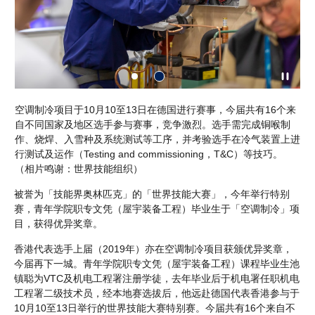
个来
空调制冷项目于10月10至13日在德国进行赛事，今届共有16个来
空
制
自不同国家及地区选手参与赛事，竞争激烈。选手需完成铜喉制
自
上进
作、烧焊、入雪种及系统测试等工序，并考验选手在冷气装置上进
作
行测试及运作（Testing and commissioning，T&C）等技巧。
行测
（相片鸣谢：世界技能组织）
（
被誉为「技能界奥林匹克」的「世界技能大赛」，今年举行特别
赛，青年学院职专文凭（屋宇装备工程）毕业生于「空调制冷」项
目，获得优异奖章。
香港代表选手上届（2019年）亦在空调制冷项目获颁优异奖章，
今届再下一城。青年学院职专文凭（屋宇装备工程）课程毕业生池
镇聪为VTC及机电工程署注册学徒，去年毕业后于机电署任职机电
工程署二级技术员，经本地赛选拔后，他远赴德国代表香港参与于
10月10至13日举行的世界技能大赛特别赛。今届共有16个来自不