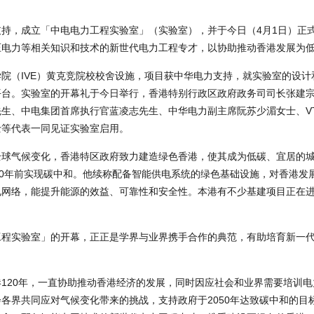
支持，成立「中电电力工程实验室」（实验室），并于今日（4月1日）正
压电力等相关知识和技术的新世代电力工程专才，以协助推动香港发展为
学院（IVE）黄克竞院校校舍设施，项目获中华电力支持，就实验室的设
平台。实验室的开幕礼于今日举行，香港特别行政区政府政务司司长张建
生、中电集团首席执行官蓝凌志先生、中华电力副主席阮苏少湄女士、V
士等代表一同见证实验室启用。
全球气候变化，香港特区政府致力建造绿色香港，使其成为低碳、宜居的
50年前实现碳中和。他续称配备智能供电系统的绿色基础设施，对香港发
电网络，能提升能源的效益、可靠性和安全性。本港有不少基建项目正在
工程实验室」的开幕，正正是学界与业界携手合作的典范，有助培育新一
120年，一直协助推动香港经济的发展，同时因应社会和业界需要培训
各界共同应对气候变化带来的挑战，支持政府于2050年达致碳中和的目