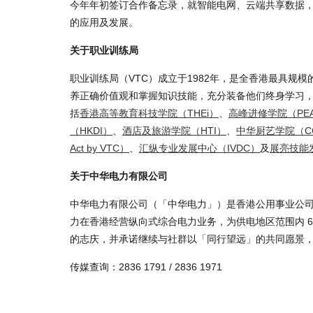
今年年初签订合作备忘录，就智能电网、云端共享数据
的应用及发展。
关于职业训练局
职业训练局（VTC）成立于1982年，是全香港最具规
养正确价值观和掌握知识技能，充分装备他们终身学习，
括
香港高等教育科技学院（THEi）
、
高峰进修学院（PE
（HKDI）
、
酒店及旅游学院（HTI）
、
中华厨艺学院（C
Act by VTC）
、
汇纵专业发展中心（IVDC）
及
展亮技能
关于中华电力有限公司
中华电力有限公司（「中华电力」）是香港公用事业公
力在香港经营纵向式综合电力业务，为供电地区范围内 60
的志庆，并承诺继续与社群以「同行望远」的共同愿景
传媒查询：2836 1791 / 2836 1971