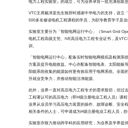
电力工程实验室』的成立，可为业界孕育一批充满创新
VTC主席戴泽棠先生致辞时感谢中华电力的支持，设立
500多名修读电机工程课程的学员，为职专教育学子及
实验室主要分为「智能电网运行中心」（Smart Grid Operati
电机工程高级文凭、IVE高压电力工程专业证书，及V
训。
「智能电网运行中心」配备实时智能电网模拟及检测系
方案及提升电能效益。中心亦配备智能电表、太阳能板
阳能系统收集的能源如何更有效应用于电网系统。全面
升就业竞争力，并推动智能洁净能源。
此外，业界一直对高压电力工程专才的需求殷切，但过
工程署认可的高压电力（即H级注册电业工程人员）课
业界从业员学习高压电力装置的操作、故障诊断、安全
相关条件的人士，可申请成为H级注册电业工程人员，担
实验室亦致力推动跨学科的应用研究，为业界及学界提供知识交流平