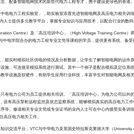
意念、配备智能电网技术的新世代电力工程专才，携手建设更绿色的香港
「中电电力工程实验室」，助实验室添置先进智能电网及高压电力相关训
业内人士提供多元教学平台，掌握专业知识与应用技术，以配合行业的数码
on Centre）及「高压培训中心」（High Voltage Training Centr
TC与中电学院合办的电力工程专业文凭等课程的学员，提供更有系统、备
统，能实时模拟社区供电的情况及分析数据，让学生了解智能电网的运作
等设施，可连接至模拟系统进行测试。其中一个例子是配合模拟及定位系
的教学设施及软硬件，有助学生应用行业科技，丰富学生对智能电网及相
去只有电力公司为员工提供相关培训。「高压培训中心」为电力公司以外
程，设有高压掣柜远程监控及状态监察系统，能够模拟真实的高压电力工作
程序等。修读相关专业文凭或专业证书的业内人士可在中心内接受实务训
任高压电力相关工作。
台，VTC与中华电力及英国史特拉斯克莱德大学（University of Str