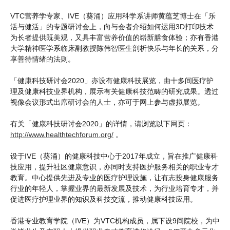
VTC营养学专家、IVE（葵涌）应用科学系讲师黄蕴芝博士在「乐
活与健活」的专题研讨会上，向与会者介绍如何运用3D打印技术
为长者提供既美观，又具丰富营养价值的崭新膳食体验；亦有香港
大学精神医学系临床副教授陈伟智医生剖析快乐与年长的关系，分
享善待情绪的法则。
「健康科技研讨会2020」亦设有健康科技展览，由十多间医疗护
理及健康科技业界机构，展示有关健康科技范畴的研究成果。透过
视像会议形式出席研讨会的人士，亦可于网上参与虚拟展览。
有关「健康科技研讨会2020」的详情，请浏览以下网页：
http://www.healthtechforum.org/
。
设于IVE（葵涌）的健康科技中心于2017年成立，旨在推广健康科
技应用，提升社区健康意识，亦同时支持医护服务相关的职业专才
教育。中心提供先进及专业的医疗护理设施，让有志投身健康服务
行业的年轻人，掌握业界的最新发展及技术，为行业培育专才，并
促进医疗护理业界的知识及科技交流，推动健康科技应用。
香港专业教育学院（IVE）为VTC机构成员，属下设9间院校，为中