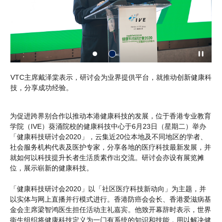
康科
VTC主席戴泽棠表示，研讨会为业界提供平台，就推动创新健康科
香
助
技，分享成功经验。
技
提
为促进跨界别合作以推动本港健康科技的发展，位于香港专业教育
学院（IVE）葵涌院校的健康科技中心于6月23日（星期二）举办
「健康科技研讨会2020」，云集近20位本地及不同地区的学者、
社会服务机构代表及医护专家，分享各地的医疗科技最新发展，并
就如何以科技提升长者生活质素作出交流。研讨会亦设有展览摊
位，展示崭新的健康科技。
「健康科技研讨会2020」以「社区医疗科技新动向」为主题，并
以实体与网上直播并行模式进行。香港防癌会会长、香港爱滋病基
金会主席梁智鸿医生担任活动主礼嘉宾。他致开幕辞时表示，世界
衞生组织将健康科技定义为一门有系统的知识和技能，用以解决健