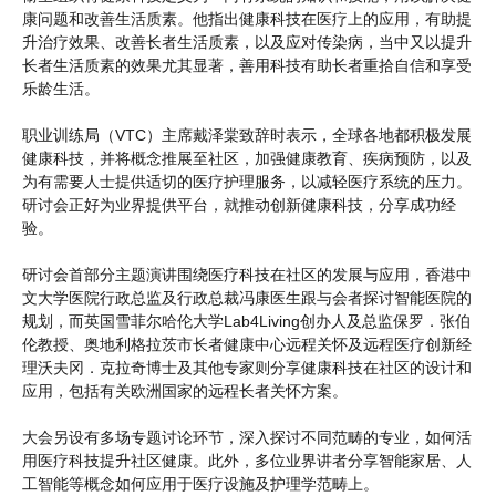
康问题和改善生活质素。他指出健康科技在医疗上的应用，有助提
升治疗效果、改善长者生活质素，以及应对传染病，当中又以提升
长者生活质素的效果尤其显著，善用科技有助长者重拾自信和享受
乐龄生活。
职业训练局（VTC）主席戴泽棠致辞时表示，全球各地都积极发展
健康科技，并将概念推展至社区，加强健康教育、疾病预防，以及
为有需要人士提供适切的医疗护理服务，以减轻医疗系统的压力。
研讨会正好为业界提供平台，就推动创新健康科技，分享成功经
验。
研讨会首部分主题演讲围绕医疗科技在社区的发展与应用，香港中
文大学医院行政总监及行政总裁冯康医生跟与会者探讨智能医院的
规划，而英国雪菲尔哈伦大学Lab4Living创办人及总监保罗．张伯
伦教授、奥地利格拉茨市长者健康中心远程关怀及远程医疗创新经
理沃夫冈．克拉奇博士及其他专家则分享健康科技在社区的设计和
应用，包括有关欧洲国家的远程长者关怀方案。
大会另设有多场专题讨论环节，深入探讨不同范畴的专业，如何活
用医疗科技提升社区健康。此外，多位业界讲者分享智能家居、人
工智能等概念如何应用于医疗设施及护理学范畴上。