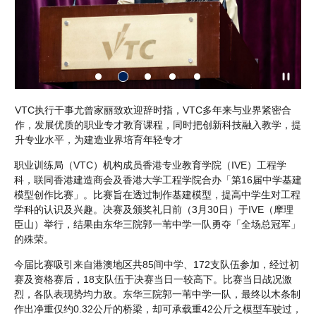
同学
VTC执行干事尤曾家丽致欢迎辞时指，VTC多年来与业界紧密合
尝试
作，发展优质的职业专才教育课程，同时把创新科技融入教学，提
益
升专业水平，为建造业界培育年轻专才
职业训练局（VTC）机构成员香港专业教育学院（IVE）工程学
科，联同香港建造商会及香港大学工程学院合办「第16届中学基建
模型创作比赛」。比赛旨在透过制作基建模型，提高中学生对工程
学科的认识及兴趣。决赛及颁奖礼日前（3月30日）于IVE（摩理
臣山）举行，结果由东华三院郭一苇中学一队勇夺「全场总冠军」
的殊荣。
今届比赛吸引来自港澳地区共85间中学、172支队伍参加，经过初
赛及资格赛后，18支队伍于决赛当日一较高下。比赛当日战况激
烈，各队表现势均力敌。东华三院郭一苇中学一队，最终以木条制
作出净重仅约0.32公斤的桥梁，却可承载重42公斤之模型车驶过，