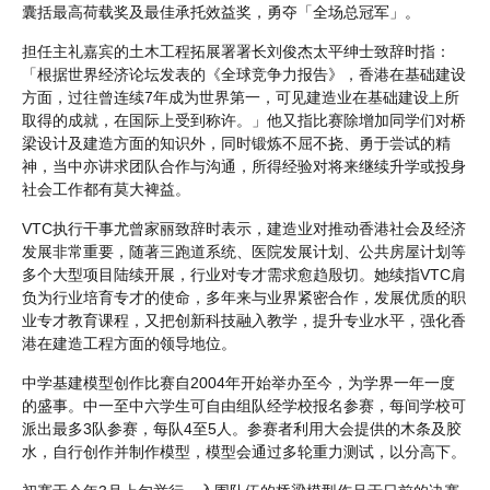
囊括最高荷载奖及最佳承托效益奖，勇夺「全场总冠军」。
担任主礼嘉宾的土木工程拓展署署长刘俊杰太平绅士致辞时指：
「根据世界经济论坛发表的《全球竞争力报告》，香港在基础建设
方面，过往曾连续7年成为世界第一，可见建造业在基础建设上所
取得的成就，在国际上受到称许。」他又指比赛除增加同学们对桥
梁设计及建造方面的知识外，同时锻炼不屈不挠、勇于尝试的精
神，当中亦讲求团队合作与沟通，所得经验对将来继续升学或投身
社会工作都有莫大裨益。
VTC执行干事尤曾家丽致辞时表示，建造业对推动香港社会及经济
发展非常重要，随著三跑道系统、医院发展计划、公共房屋计划等
多个大型项目陆续开展，行业对专才需求愈趋殷切。她续指VTC肩
负为行业培育专才的使命，多年来与业界紧密合作，发展优质的职
业专才教育课程，又把创新科技融入教学，提升专业水平，强化香
港在建造工程方面的领导地位。
中学基建模型创作比赛自2004年开始举办至今，为学界一年一度
的盛事。中一至中六学生可自由组队经学校报名参赛，每间学校可
派出最多3队参赛，每队4至5人。参赛者利用大会提供的木条及胶
水，自行创作并制作模型，模型会通过多轮重力测试，以分高下。