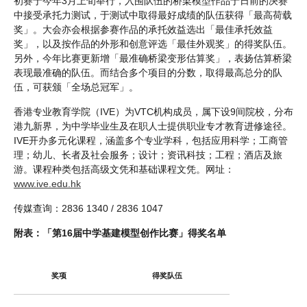
初赛于今年3月上旬举行，入围队伍的桥梁模型作品于日前的决赛
中接受承托力测试，于测试中取得最好成绩的队伍获得「最高荷载
奖」。大会亦会根据参赛作品的承托效益选出「最佳承托效益
奖」，以及按作品的外形和创意评选「最佳外观奖」的得奖队伍。
另外，今年比赛更新增「最准确桥梁变形估算奖」，表扬估算桥梁
表现最准确的队伍。而结合多个项目的分数，取得最高总分的队
伍，可获颁「全场总冠军」。
香港专业教育学院（IVE）为VTC机构成员，属下设9间院校，分布
港九新界，为中学毕业生及在职人士提供职业专才教育进修途径。
IVE开办多元化课程，涵盖多个专业学科，包括应用科学；工商管
理；幼儿、长者及社会服务；设计；资讯科技；工程；酒店及旅
游。课程种类包括高级文凭和基础课程文凭。网址：
www.ive.edu.hk
传媒查询：2836 1340 / 2836 1047
附表：「第16届中学基建模型创作比赛」得奖名单
奖项
得奖队伍