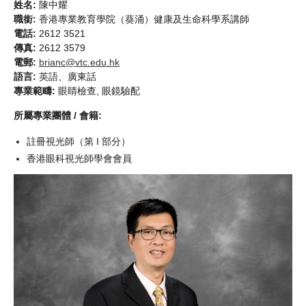
姓名:
陳中耀
職銜:
香港專業教育學院（葵涌）健康及生命科學系講師
電話:
2612 3521
傳真:
2612 3579
電郵:
brianc@vtc.edu.hk
語言:
英語、廣東話
專業範疇:
眼睛檢查, 眼鏡驗配
所屬專業團體 / 會籍:
註冊視光師（第 I 部分）
香港眼科視光師學會會員