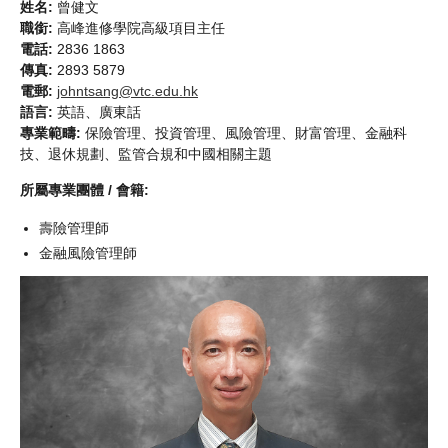
姓名:
曾健文
職銜:
高峰進修學院高級項目主任
電話:
2836 1863
傳真:
2893 5879
電郵:
johntsang@vtc.edu.hk
語言:
英語、廣東話
專業範疇:
保險管理、投資管理、風險管理、財富管理、金融科
技、退休規劃、監管合規和中國相關主題
所屬專業團體 / 會籍:
壽險管理師
金融風險管理師