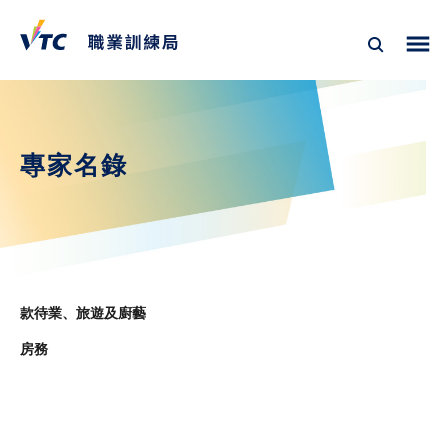
專家名錄
款待業、旅遊及廚藝
房務