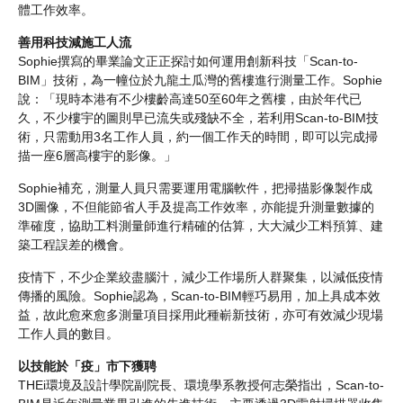
體工作效率。
善用科技減施工人流
Sophie撰寫的畢業論文正正探討如何運用創新科技「Scan-to-
BIM」技術，為一幢位於九龍土瓜灣的舊樓進行測量工作。Sophie
說：「現時本港有不少樓齡高達50至60年之舊樓，由於年代已
久，不少樓宇的圖則早已流失或殘缺不全，若利用Scan-to-BIM技
術，只需動用3名工作人員，約一個工作天的時間，即可以完成掃
描一座6層高樓宇的影像。」
Sophie補充，測量人員只需要運用電腦軟件，把掃描影像製作成
3D圖像，不但能節省人手及提高工作效率，亦能提升測量數據的
準確度，協助工料測量師進行精確的估算，大大減少工料預算、建
築工程誤差的機會。
疫情下，不少企業絞盡腦汁，減少工作場所人群聚集，以減低疫情
傳播的風險。Sophie認為，Scan-to-BIM輕巧易用，加上具成本效
益，故此愈來愈多測量項目採用此種嶄新技術，亦可有效減少現場
工作人員的數目。
以技能於「疫」市下獲聘
THEi環境及設計學院副院長、環境學系教授何志榮指出，Scan-to-