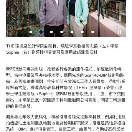
M
THEi環境及設計學院副院長、環境學系教授何志榮（左）帶領
S
成為
Sophie（右）到舊樓項目實習及應用數碼測量器材
描
新型冠狀病毒的出現，改變各行各業的運作模式，加速數碼化轉
型。當中測量業界亦積極求變，應用先進的Scan-to-BIM技術和裝
備，為舊樓繪畫圖則，抗疫期間有效減低工作人員聚集，帶動行業
應對新常態。香港高等教育科技學院（THEi）測量學（榮譽）理
學士學生陸瑜欣（Sophie）將BIM技術學以致用，「疫」市下突圍
而出，未畢業已獲一家國際工料測量顧問公司聘用，朝著工料測量
師的目標進發。
測量界近年致力數碼化，積極引進各種先進數碼科技，例如利用航
拍機協助土地測量及繪製地圖及檢測樓宇狀況，引進建築信息模擬
系統（BIM）進行項目管理、建造工程、繪圖等，有助提高行業整