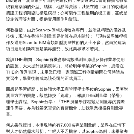
BIM是近年測量業界引進的先進技術，主要透過3D雷射掃描器收集
現有建築物的外型、結構、地點等資訊，以便在施工項目的改建與
擴建工程初期協助構建模型；亦可製作工程後期的竣工圖，甚或是
設施管理等方面，提供實用圖則和資訊。
何教授指，由於Scan-to-BIM技術較為專門，並涉及精密的儀器及
技術，現時在香港的測量業界仍算在起步階段﹕「現時業界懂得操
作及運用Scan-to-BIM這類新型測量技術的人士不多，然而於建築
項目運用創新科技是業界趨勢，故此業界求才若渴。」
就讀THEi期間，Sophie有機會學習數碼測量原理及操作業界使用
的設施，大大提升就業競爭力。將於明年畢業的Sophie，憑着在
THEi的優秀表現，未畢業已獲一家國際工料測量顧問公司聘請為
實習生，畢業後將成為該公司的正式員工。
回想起學習經歷，曾修讀大學工商管理學士學位的Sophie，因著對
測量方面的興趣，毅然轉換「跑道」，報讀THEi測量學（榮譽）
理學士課程。Sophie分享：「THEi測量學課程緊貼測量界的實際
運作需要，亦為我帶來寶貴的實習機會，助我畢業後投身測量專
業。」
何志榮教授指，本港現時約有7,000名專業測量師，業界在疫情下
對人才仍然需求殷切，年輕人不乏機會，以Sophie為例，未畢業亦