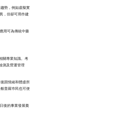
用趨勢，例如虛擬實
無異，但卻可用作建
技應用可為傳統中藥
多相關專業知識。考
檢測及營運管理
產後因情緒和體虛所
一般普羅巿民也可便
為日後的事業發展奠