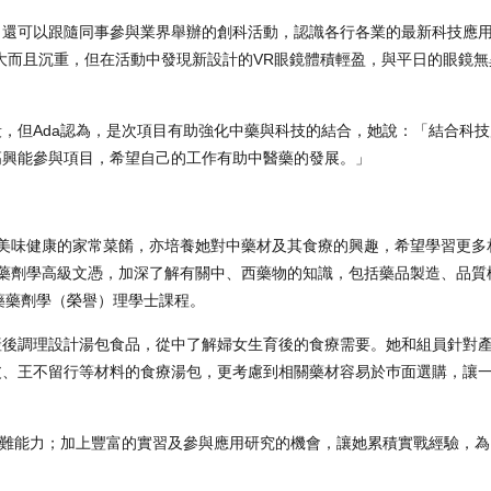
，還可以跟隨同事參與業界舉辦的創科活動，認識各行各業的最新科技應
大而且沉重，但在活動中發現新設計的VR眼鏡體積輕盈，與平日的眼鏡
，但Ada認為，是次項目有助強化中藥與科技的結合，她說：「結合科
高興能參與項目，希望自己的工作有助中醫藥的發展。」
嘗到美味健康的家常菜餚，亦培養她對中藥材及其食療的興趣，希望學習更
）藥劑學高級文憑，加深了解有關中、西藥物的知識，包括藥品製造、品質
藥藥劑學（榮譽）理學士課程。
婦產後調理設計湯包食品，從中了解婦女生育後的食療需要。她和組員針對
皮、王不留行等材料的食療湯包，更考慮到相關藥材容易於巿面選購，讓
解難能力；加上豐富的實習及參與應用研究的機會，讓她累積實戰經驗，