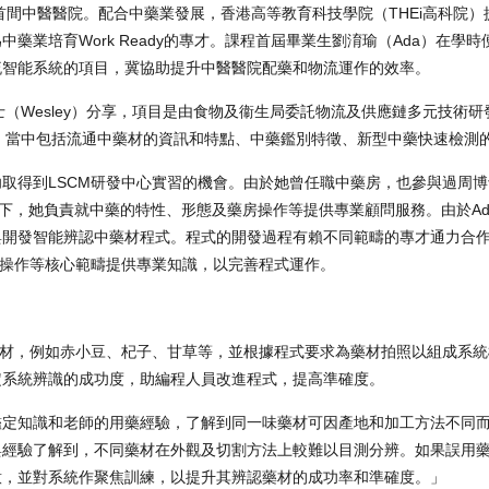
首間中醫醫院。配合中藥業發展，香港高等教育科技學院（THEi高科院
業培育Work Ready的專才。課程首屆畢業生劉淯瑜（Ada）在學
流智能系統的項目，冀協助提升中醫醫院配藥和物流運作的效率。
（Wesley）分享，項目是由食物及衞生局委託物流及供應鏈多元技術研
見，當中包括流通中藥材的資訊和特點、中藥鑑別特徵、新型中藥快速檢測
成功取得到LSCM研發中心實習的機會。由於她曾任職中藥房，也參與過周
驗下，她負責就中藥的特性、形態及藥房操作等提供專業顧問服務。由於Ad
與開發智能辨認中藥材程式。程式的開發過程有賴不同範疇的專才通力合
房操作等核心範疇提供專業知識，以完善程式運作。
藥材，例如赤小豆、杞子、甘草等，並根據程式要求為藥材拍照以組成系
定系統辨識的成功度，助編程人員改進程式，提高準確度。
的鑑定知識和老師的用藥經驗，了解到同一味藥材可因產地和加工方法不同
與經驗了解到，不同藥材在外觀及切割方法上較難以目測分辨。如果誤用
意，並對系統作聚焦訓練，以提升其辨認藥材的成功率和準確度。」