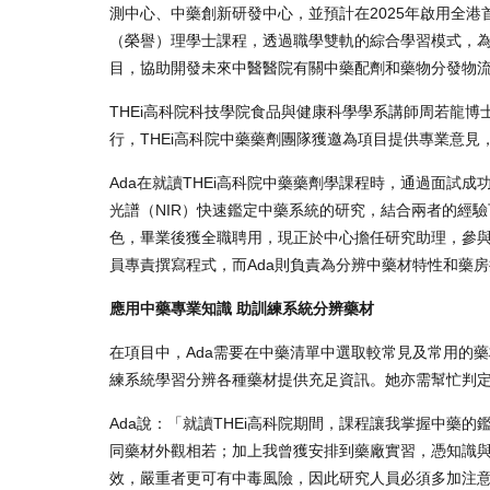
測中心、中藥創新研發中心，並預計在2025年啟用全港
（榮譽）理學士課程，透過職學雙軌的綜合學習模式，為中藥
目，協助開發未來中醫醫院有關中藥配劑和藥物分發物
THEi高科院科技學院食品與健康科學學系講師周若龍博士
行，THEi高科院中藥藥劑團隊獲邀為項目提供專業意
Ada在就讀THEi高科院中藥藥劑學課程時，通過面試
光譜（NIR）快速鑑定中藥系統的研究，結合兩者的經
色，畢業後獲全職聘用，現正於中心擔任研究助理，參
員專責撰寫程式，而Ada則負責為分辨中藥材特性和藥
應用中藥專業知識 助訓練系統分辨藥材
在項目中，Ada需要在中藥清單中選取較常見及常用的
練系統學習分辨各種藥材提供充足資訊。她亦需幫忙判
Ada說：「就讀THEi高科院期間，課程讓我掌握中藥
同藥材外觀相若；加上我曾獲安排到藥廠實習，憑知識
效，嚴重者更可有中毒風險，因此研究人員必須多加注