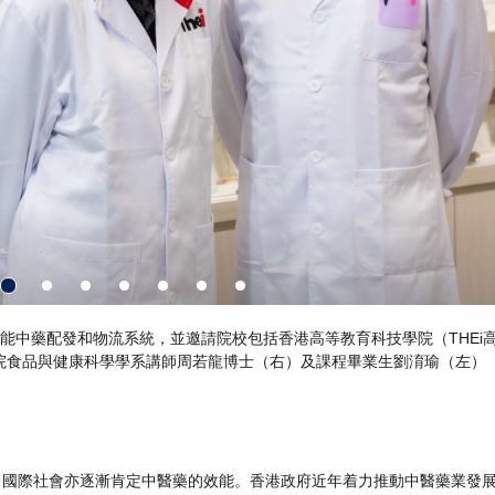
生劉淯瑜（Ada）現正擔任項目的研究助理，參與開發智能辨認中藥材程
，國際社會亦逐漸肯定中醫藥的效能。香港政府近年着力推動中醫藥業發