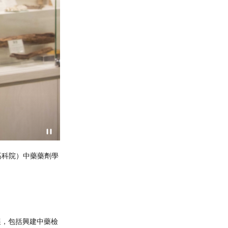
式，負責就中藥材分辨等範疇提
THEi高科院中藥藥劑學（榮譽）理學士
供專業知識
展，包括興建中藥檢