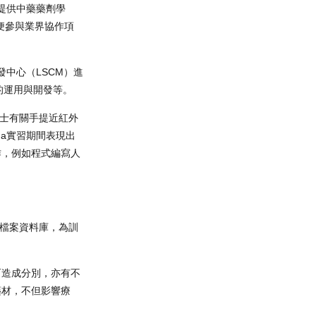
）提供中藥藥劑學
時便參與業界協作項
發中心（LSCM）進
的運用與開發等。
博士有關手提近紅外
a實習期間表現出
作，例如程式編寫人
統檔案資料庫，為訓
而造成分別，亦有不
藥材，不但影響療