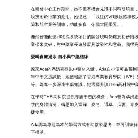
在研發中心工作期間，她不但有機會見識不同科研項目
境技術於行業的應用。她憶述：「以往的VR眼鏡體積較
築和航空業等訓練，功能多多，令我大開眼界。」
雖然智能配藥和物流系統項目的開發現時仍處於初步階段
業帶來突破，對中藥業長遠發展具啟發性和意義。我很
愛喝食療湯水 自小與中藥結緣
原來Ada的媽媽喜歡以中藥材入饌，Ada自小便可品
畢中學文憑試後，她便報讀了香港專業教育學院（IVE
等。為進一步深造中藥知識，她選擇升讀THEi高科院中
在學時THEi高科院提供專題學習的機會，Ada曾為孕
致的身體情況，構思加入當歸、麥冬、通草、瓜蔞、青
捷食用。
Ada認為專題為本的學習方式有助啟發思考，並可訓練
下根基。