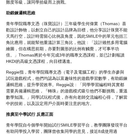
難度等級，讓同學拾級而上挑戰。
助鍛鍊邏輯思維
青年學院職專文憑（珠寶設計）三年級學生何偉業（Thomas）喜
歡設計飾物，以創立自己的設計品牌為目標，他分享設計珠寶不能
天馬行空，設計時需留心比例及角度，因此SMILE中的單元包括三
角比應用，就能幫他重溫計算三角比，他說﹕「設計雖然多用電腦
繪圖，但在構思前期，亦要對圖形的比例有觸覺，才可事半功
倍。」Thomas將於今年完成3年的職專文憑課程，並已計劃報讀
HKDI的高級文憑課程，向目標邁進。
Reggie指，青年學院職專文憑（電子及電腦工程）的學生亦參與
試玩遊戲程式，他們均認為以富趣味性的遊戲學習數學，有助鍛鍊
邏輯思維，提升學習效率。Reggie說﹕「同學學習編程時其實都
需要具備邏輯思維，『轉珠』的遊戲模式吸引他們不斷挑戰，重溫
數學知識。」同學試玩程式後，亦有向老師交流編程心得，了解當
中的技術，以及設定用戶介面時要注意的地方。
推廣至中學試行 反應正面
青年學院自今個學年開始試行SMILE學習平台，教學團隊發現平台
有助同學投入學習，團隊曾收集同學的意見，接近8成使用過