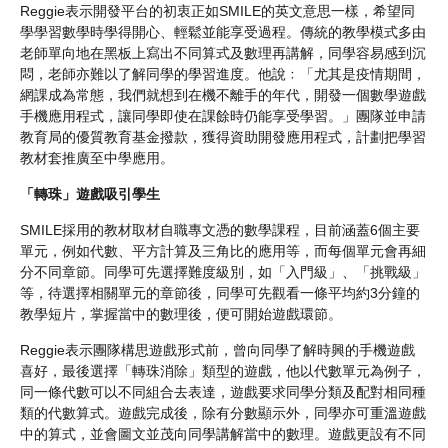
Reggie表示開發平台的初衷正如SMILE的英文意思一樣，希望同
學學習數學時學得開心、輕鬆並能享受過程。傳統的教學模式多由
老師單向地在黑板上寫出不同算式及數理再講解，同學容易感到沉
悶，老師亦難以了解同學的學習進度。他說﹕「尤其是疫情期間，
網課成為常態，我們就想到在機不離手的年代，開發一個數學遊戲
手機應用程式，讓同學即使在課餘時仍能享受學習。」團隊並申請
教育局的優質教育基金撥款，獲得資助開發應用程式，計劃把學習
教材套推廣至中學應用。
「轉珠」遊戲吸引學生
SMILE採用的教材取材自職專文憑的數學課程，目前涵蓋6個主要
單元，例如代數、平方計算及三角比的應用等，而每個單元會再細
分不同章節。同學可先選擇難度級別，如「入門級」、「挑戰級」
等，待選擇相關單元的章節後，同學可先觀看一條平均約3分鐘的
教學短片，掌握當中的數理後，便可開始遊戲環節。
Reggie表示團隊構思遊戲形式前，曾向同學了解時興的手機遊戲
喜好，最後選擇「轉珠消除」類型的遊戲，他以代數單元為例子，
同一條代數可以不同組合去表達，遊戲要求同學分類及配對相同種
類的代數算式。遊戲完成後，除有分數顯示外，同學亦可重溫遊戲
中的算式，並會圖文並茂向同學講解當中的數理。遊戲更設有不同