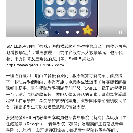
）認
SMILE以有趣的「轉珠」遊戲模式吸引學生挑戰自己，同學亦可先
S
覺
觀看教學短片，重溫數理。目前平台設有六大數學單元，包括代
觀
數、平方計算及三角比的應用等。SMILE 網址為
數
https://www.qef20170862.com/
ht
一理通百理明，明白了背後的原則，數學運算可變簡單，但疫情
下，數理要學個明白、學得有趣，單憑學生透過電子屏幕聽老師授
課卻非易事。青年學院教學團隊早前開發「SMILE」電子數學學習
平台，結合包括教學短片、遊戲及學習評估的元素，讓職專文憑課
程學生在家學習，享受學習數學的樂趣。教學團隊希望繼續改良平
台，讓更多學生可以透過遊戲程式輕鬆學習。
參與開發SMILE的教學團隊成員包括青年學院（葵涌）高級項目主
任嚴耀宗（Reggie）、青年學院（葵涌）署理講師王智浩及青年
學院（九龍灣） 助理講師劉偉德，都是青年學院數學科導師，