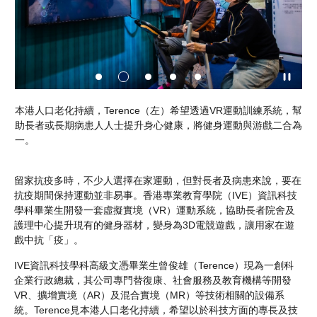
系
企
本港人口老化持續，Terence（左）希望透過VR運動訓練系統，幫
等
中
助長者或長期病患人人士提升身心健康，將健身運動與游戲二合為
一。
留家抗疫多時，不少人選擇在家運動，但對長者及病患來說，要在
抗疫期間保持運動並非易事。香港專業教育學院（IVE）資訊科技
學科畢業生開發一套虛擬實境（VR）運動系統，協助長者院舍及
護理中心提升現有的健身器材，變身為3D電競遊戲，讓用家在遊
戲中抗「疫」。
IVE資訊科技學科高級文憑畢業生曾俊雄（Terence）現為一創科
企業行政總裁，其公司專門替復康、社會服務及教育機構等開發
VR、擴增實境（AR）及混合實境（MR）等技術相關的設備系
統。Terence見本港人口老化持續，希望以於科技方面的專長及技