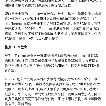
庫，紀錄用家的表現，將運動過程數據化，方便物理治療師或職業
治療師等參考及檢討訓練成果，調節復康過程。
現時三十出頭的Terence一直醉心VR技術，當年中學畢業後，報讀
實務性強的IVE資訊科技學科與多媒體相關的高級文憑課程。期
間，Terence在院校安排下加入設計公司實習，負責3D繪圖，累積
經驗和人脈。2005年，Terence於IVE畢業後，乘著科技發展的新
趨勢，先後創立了幾家不同類型的創科企業，業務範疇廣泛，包括
3D繪圖、動畫、VR，以及MR系統等。
推廣STEM教育
早期，Terence曾創立一家3D繪圖及動畫製作公司，由於當時3D
繪圖為新興技術，其公司業務包括為樓盤製作3D動畫，後來擴展
業務至VR技術，專門研發沉浸式CAVE技術，特別為推廣STEM教
育而設。
Terence創立的公司現時替不少教育機構提供VR CAVE系統，即在
校園內設置VR空間，再設感光儀器及投影器，將VR畫面投影在空
間牆上，用家戴上3D 眼鏡及使用手掣便可操控 VR 畫面，感受互
動效果。學生可同一時間遊走於虛擬空間，更可以團隊形式，配合
真實工具模擬不同工作和進行任務，系統適用於學校、機構等團體
作教學、訓練用途。