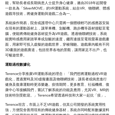
能，幫助長者或長期病患人士提升身心健康，遂由2018年起開發
一款名為「SilverMOVE」的VR運動系統，結合VR、物聯網、體感
遊戲等技術，將健身運動與遊戲二合為一。
系統操作簡易，院舍或護理中心只需將一個體積輕巧的感應器安裝
在現有的運動器材上，讓單車機、划艇機、跑步機等器材接駁至電
腦，便能將傳統健身器材提升為VR遊戲。透過物聯網技術，系統
能實時感應用家踏單車或划艇的速度，繼而連接至電視螢幕遊戲畫
面，用家即可投入虛擬的遊戲世界，穿梭飛馳。遊戲庫內載有不同
3D畫面的遊戲賽道，包括世界各地的景觀，讓用家足不出戶，也
可暢遊世界。
運動過程數據化
Terence分享推廣VR運動系統的理念：「我們想將運動過程VR遊
戲化，透過實時及3D虛擬畫面及物聯網技術，讓長者或病患進行
健身及復康運動時更添樂趣。疫情期間，更多教育、社福機構、復
康中心等接觸我們，嘗試了解系統的功能及應用，尤其VR、MR的
技術特別受歡迎。」Terence希望透過科技和大家一起抗「疫」。
Terence坦言，市面上不乏VR遊戲，但其公司開發的系統實用性
強，方便院舍善用現有的傳統健身器材，系統亦同時配有數據資料