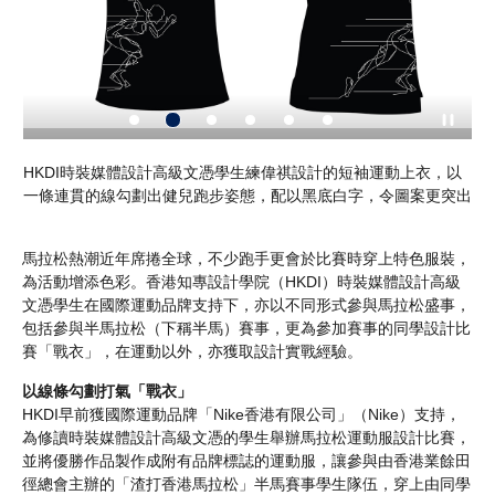
賽
HKDI時裝媒體設計高級文憑學生練偉祺設計的短袖運動上衣，以
運
公
一條連貫的線勾劃出健兒跑步姿態，配以黑底白字，令圖案更突出
帶
馬拉松熱潮近年席捲全球，不少跑手更會於比賽時穿上特色服裝，
為活動增添色彩。香港知專設計學院（HKDI）時裝媒體設計高級
文憑學生在國際運動品牌支持下，亦以不同形式參與馬拉松盛事，
包括參與半馬拉松（下稱半馬）賽事，更為參加賽事的同學設計比
賽「戰衣」，在運動以外，亦獲取設計實戰經驗。
以線條勾劃打氣「戰衣」
HKDI早前獲國際運動品牌「Nike香港有限公司」（Nike）支持，
為修讀時裝媒體設計高級文憑的學生舉辦馬拉松運動服設計比賽，
並將優勝作品製作成附有品牌標誌的運動服，讓參與由香港業餘田
徑總會主辦的「渣打香港馬拉松」半馬賽事學生隊伍，穿上由同學