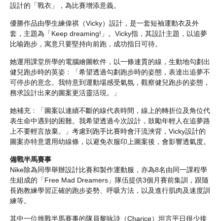
設計的「戰衣」，為比賽增添意義。
優勝作品由學生練偉祺（Vicky）設計，是一套短袖運動衣及外
套，主題為「Keep dreaming!」。Vicky指，其設計主題，以追夢
比喻跑步，寓意只要堅持向前跑，成功指日可待。
她運用課堂所學的電腦繪圖軟件，以一條連貫的線，生動地勾劃出
健兒跑步時的英姿﹕「希望透過勾劃跑步時的姿態，表達出追夢不
可停步的意念。我特意到運動場感受氣氛，觀察健兒跑步的姿態，
務求設計出來的圖案更活靈活現。」
她補充﹕「圖案以連續不斷的線代表時間，線上的轉折位及角位代
表生命中遇到的困難。我希望透過今次設計，鼓勵年輕人在追夢路
上不要輕言放棄。」考慮到跑手比賽時會汗流浹背，Vicky設計的
圖案亦特意選用幼線條，以避免衣服印上圖案後，會影響透氣度。
備戰半馬賽事
Nike除為同學舉辦設計比賽和製作運動服，亦為8名由同一課程學
生組成的「Free Mad Dreamers」隊伍提供3個月賽前集訓，跟隨
長跑教練學習正確的跑步姿勢、呼吸方法，以及進行肌肉及速度訓
練等。
其中一位挑戰半馬賽事的隊員黎咏詩（Charice）坦言平日很少接