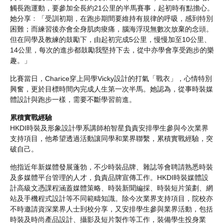
觸長跑運動，要參加全長約21公里的半馬賽事，起初時有點擔心。
她分享﹕「受訓初期，在跑步期間要維持有規律的呼吸，感到特別
困難；而練習後亦會全身肌肉痠痛，腦海浮現無數次放棄的念頭。
但在同學及教練的鼓勵下，由起初完成5公里，慢慢加至10公里、
14公里，每次的進步都鼓勵我堅持下去，從中亦學會享受跑步的樂
趣。」
比賽當日，Charice穿上同學Vicky設計的打氣「戰衣」，心情特別
興奮，更於目標時間內完成人生第一次半馬。她認為，從事時裝媒
體設計與跑步一樣，需要不斷學習前進。
累積實戰經驗
HKDI時裝及形象設計學系講師柏智星負責安排學生參與今次業界
支持項目，他希望透過活動讓同學和業界聯繫，累積實戰經驗，突
破自己。
他指近年新媒體發展蓬勃，不少時裝品牌、雜誌等會聘請熟悉時裝
及多媒體平台管理的人才，負責品牌宣傳工作。HKDI時裝媒體設
計高級文憑課程涵蓋媒體策略、時裝新聞編採、時裝短片策劃、網
站及手機程式設計等不同範疇知識。除今次業界支持項目，院校亦
不時邀請資深業界人士到校分享，又安排學生參與業界活動，包括
時裝及時尚產品設計、攝影及短片製作等工作，裝備學生投身業