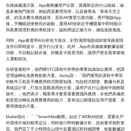
在路線建議方面，App會根據用戶位置，推薦附近的行山路線，涵
蓋多條熱門路徑，例如西貢麥理浩徑，以及被譽為「香港天空之
鏡」的流水響水塘路線等。至於AR實景引路功能，用戶開啟App
後，手機鏡頭便會同步啟動，運用AR技術在手機螢幕中即時顯示
與真實環境對應的導航指引，協助辨認正確方向，減低迷路風險。
同時，App會運用AI分析前方路況，針對濕滑地面或斜坡等路面情
況作出即時提示，提升行山安全。此外，App亦具備健康數據追蹤
功能，可自動記錄步速、距離及卡路里消耗，讓用戶更全面掌握個
人運動狀況。
在研發過程中，他們將VTC課程中所學的專業知識加以應用，把課
堂理論轉化為實務創新方案。Jacky說：「我們運用於課程中學習
的軟件工程及手機應用程式開發知識，包括程式開發、數據分析及
系統設計等，打造出直觀易用的介面，讓用戶在行山過程中能輕鬆
操作。」他們表示，職業專才教育著重實踐與應用，令他們具備把
創意想法轉化為實際應用的能力，更有信心開發貼近用戶需要、具
實用價值的方案。
Mable指出：「『SmartHike醒爬』結合了AR和AI技術，需要在戶
外環境中做到精準定位，同時進行即時數據分析，技術要求相對更
高。我們花了不少時間在山徑中反覆測試和持續調整，收集數據訓