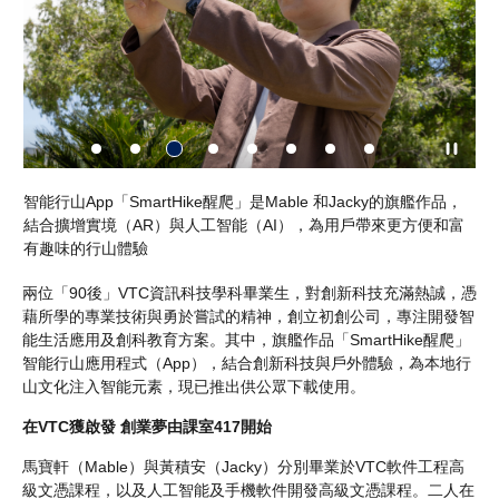
，
智能行山App「SmartHike醒爬」是Mable 和Jacky的旗艦作品，
「
富
結合擴增實境（AR）與人工智能（AI），為用戶帶來更方便和富
啟
有趣味的行山體驗
環
兩位「90後」VTC資訊科技學科畢業生，對創新科技充滿熱誠，憑
藉所學的專業技術與勇於嘗試的精神，創立初創公司，專注開發智
能生活應用及創科教育方案。其中，旗艦作品「SmartHike醒爬」
智能行山應用程式（App），結合創新科技與戶外體驗，為本地行
山文化注入智能元素，現已推出供公眾下載使用。
在VTC獲啟發 創業夢由課室417開始
馬寶軒（Mable）與黃積安（Jacky）分別畢業於VTC軟件工程高
級文憑課程，以及人工智能及手機軟件開發高級文憑課程。二人在