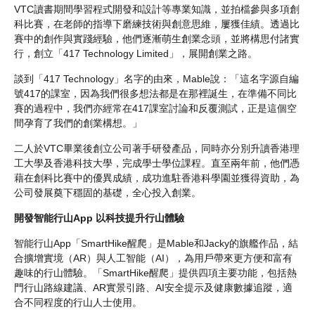
VTC讀書期間學習程式開發和設計等專業知識，並拍檔參與多項創
科比賽，在老師的指導下磨練技術與創意思維，屢獲佳績。透過比
賽中的創作與實踐經驗，他們逐漸萌生創業念頭，並將構思付諸實
行，創立「417 Technology Limited」，展開創業之路。
談到「417 Technology」名字的由來，Mable說：「這名字源自編
號417的課室，因為我們很多想法都是在那裡誕生，在準備不同比
賽的過程中，我們亦經常在417課室討論和反覆測試，正是這個空
間孕育了我們的創業構想。」
二人於VTC畢業後創立公司著手研發產品，同時亦分別升讀香港理
工大學及香港科技大學，完成學士學位課程。直至兩年前，他們憑
藉在創科比賽中的優異成績，成功進駐香港科學園並獲得資助，為
公司發展奠下穩固的基礎，全心投入創業。
開發智能行山App 以科技提升行山體驗
智能行山App「SmartHike醒爬」是Mable和Jacky的旗艦作品，結
合擴增實境（AR）與人工智能（AI），為用戶帶來更方便和富有
趣味的行山體驗。「SmartHike醒爬」提供四項主要功能，包括熱
門行山路線建議、AR實景引路、AI安全提示及健康數據追蹤，適
合不同程度的行山人士使用。