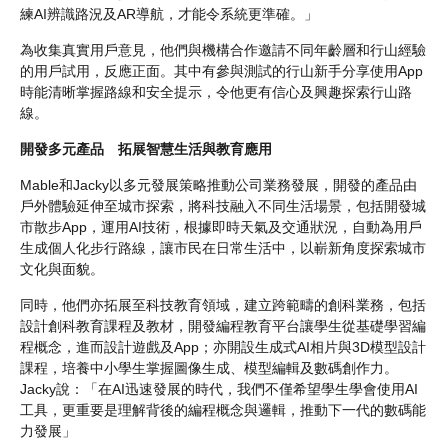
練AI辨識路況及AR導航，才能令系統更準確。」
為收集真實用戶意見，他們與機構合作邀請不同年齡層和行山經驗
的用戶試用，反應正面。其中有參與測試的行山新手分享使用App
時能清晰掌握路線和安全提示，令他更有信心及興趣探索行山路
線。
開發多元產品 拓展智慧生活與教育應用
Mable和Jacky以多元發展策略推動公司業務發展，開發的產品由
戶外體驗延伸至城市探索，將科技融入不同生活場景，包括開發城
市散步App，運用AI技術，根據即時天氣及交通狀況，自動為用戶
生成個人化步行路線，讓市民在日常生活中，以嶄新角度探索城市
文化與面貌。
同時，他們亦拓展至科技教育領域，建立跨範疇的創科業務，包括
設計創科教育課程及教材，開發編程教育平台讓學生從基礎學習編
程概念，進而設計遊戲及App；亦開設生成式AI相片與3D模型設計
課程，培養中小學生掌握圖像生成、模型編輯及數碼創作力。
Jacky說：「在AI迅速發展的時代，我們不僅希望學生學會使用AI
工具，更重要是理解背後的編程概念與邏輯，推動下一代的數碼能
力發展」